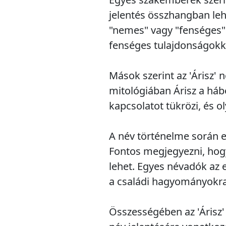
jelentés összhangban lehe
"nemes" vagy "fenséges" 
fenséges tulajdonságokka
Mások szerint az 'Árisz' 
mitológiában Árisz a hábor
kapcsolatot tükrözi, és ol
A név történelme során e
Fontos megjegyezni, hogy
lehet. Egyes névadók az
a családi hagyományokra 
Összességében az 'Árisz' 