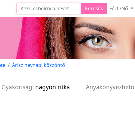
Keresés
Férfi/Nő
ete
Árisz névnapi köszöntő
Gyakoriság:
nagyon ritka
Anyakönyvezhető