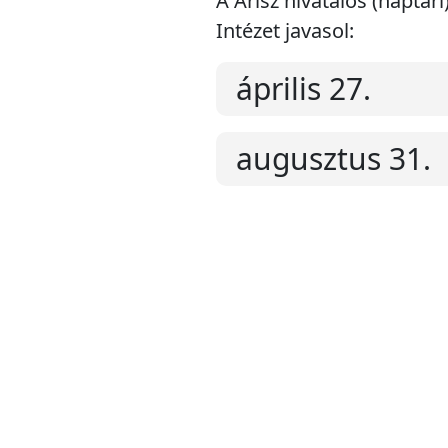
A Árisz hivatalos (naptá
Intézet javasol:
április 27.
augusztus 31.