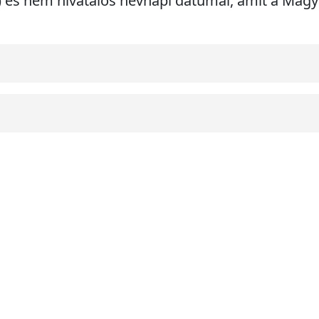
ri) és nem hivatalos névnapi dátumai, amit a Ma