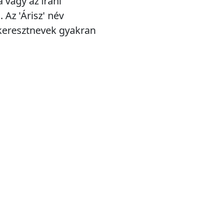
 vagy az iráni
 Az 'Árisz' név
keresztnevek gyakran