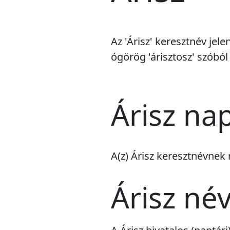
Az 'Árisz' keresztnév jel
ógörög 'árisztosz' szóból
Árisz na
A(z) Árisz keresztnévnek
Árisz né