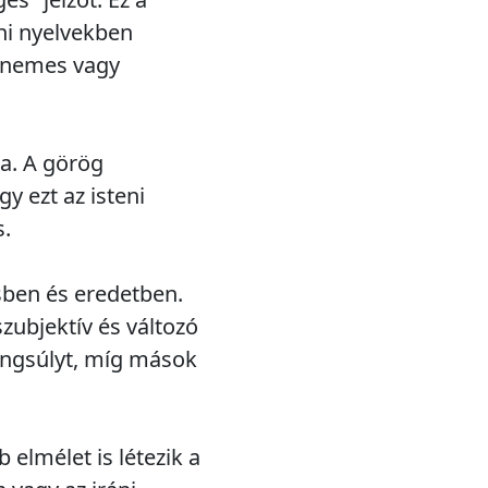
áni nyelvekben
n nemes vagy
za. A görög
gy ezt az isteni
s.
sben és eredetben.
zubjektív és változó
angsúlyt, míg mások
 elmélet is létezik a