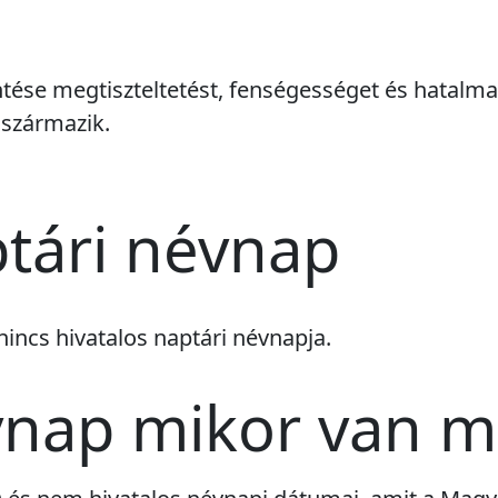
entése megtiszteltetést, fenségességet és hatalmat
 származik.
ptári névnap
nincs
hivatalos naptári névnapja.
vnap mikor van 