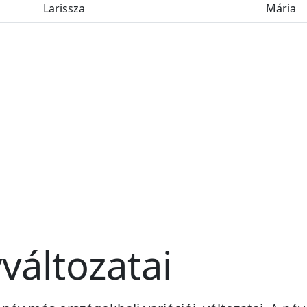
Larissza
Mária
változatai