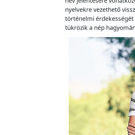
név jelentésére vonatkozó
nyelvekre vezethető vissz
történelmi érdekességét
tükrözik a nép hagyomány