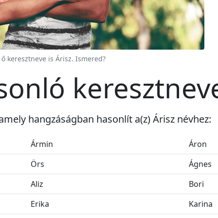
 ő keresztneve is Árisz. Ismered?
asonló keresztnev
amely hangzáságban hasonlít a(z) Árisz névhez:
Ármin
Áron
Örs
Ágnes
Aliz
Bori
Erika
Karina