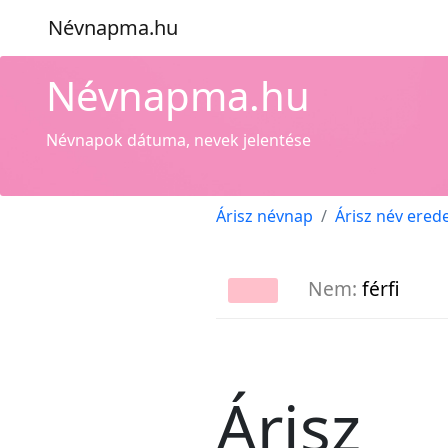
Névnapma.hu
Névnapma.hu
Névnapok dátuma, nevek jelentése
Árisz névnap
Árisz név ered
Nem:
férfi
Árisz