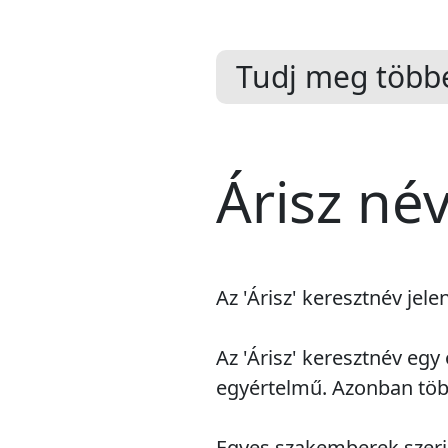
Tudj meg többe
Árisz né
Az 'Árisz' keresztnév jele
Az 'Árisz' keresztnév eg
egyértelmű. Azonban több
Egyes szakemberek szerint