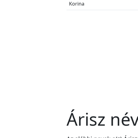
Korina
Árisz név