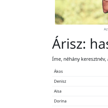
Az
Árisz: h
Íme, néhány keresztnév, 
Ákos
Denisz
Aisa
Dorina