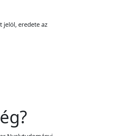
 jelöl, eredete az
még?