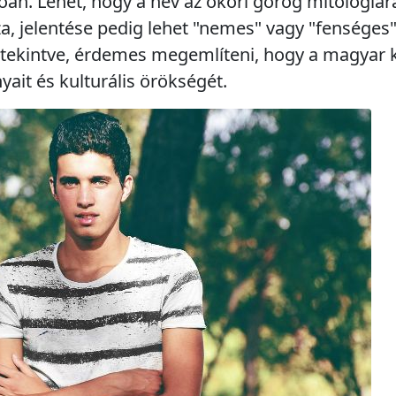
an. Lehet, hogy a név az ókori görög mitológiára
a, jelentése pedig lehet "nemes" vagy "fenséges".
 tekintve, érdemes megemlíteni, hogy a magyar 
ait és kulturális örökségét.