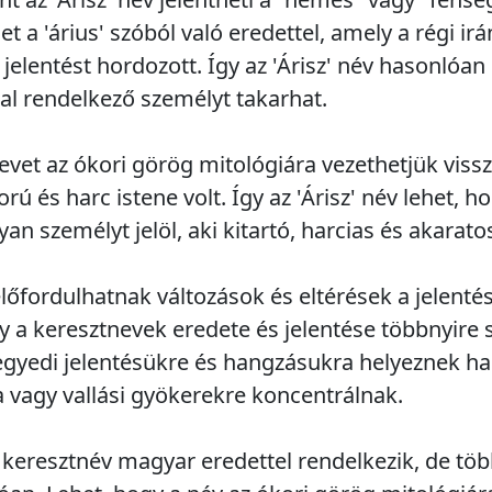
t a 'árius' szóból való eredettel, amely a régi ir
jelentést hordozott. Így az 'Árisz' név hasonlóa
l rendelkező személyt takarhat.
nevet az ókori görög mitológiára vezethetjük viss
ú és harc istene volt. Így az 'Árisz' név lehet, ho
yan személyt jelöl, aki kitartó, harcias és akarato
lőfordulhatnak változások és eltérések a jelenté
 a keresztnevek eredete és jelentése többnyire s
 egyedi jelentésükre és hangzásukra helyeznek h
vagy vallási gyökerekre koncentrálnak.
keresztnév magyar eredettel rendelkezik, de több