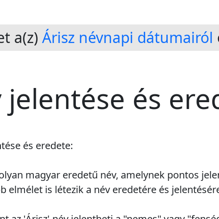
t a(z)
Árisz névnapi dátumairól
v jelentése és ere
ntése és eredete:
y olyan magyar eredetű név, amelynek pontos jel
 elmélet is létezik a név eredetére és jelentésé
 az 'Árisz' név jelentheti a "nemes" vagy "fensége