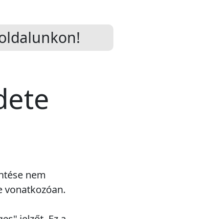
oldalunkon!
dete
entése nem
re vonatkozóan.
s" jelzőt. Ez a