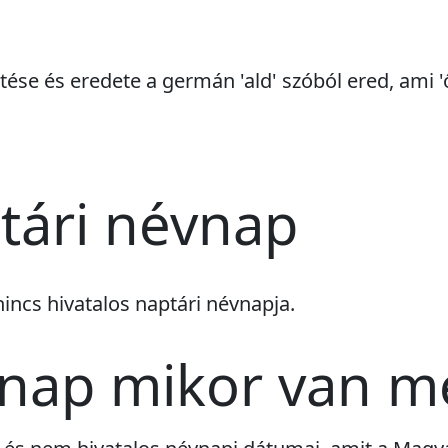
ntése és eredete a germán 'ald' szóból ered, ami 'ő
tári névnap
nincs
hivatalos naptári névnapja.
vnap mikor van m