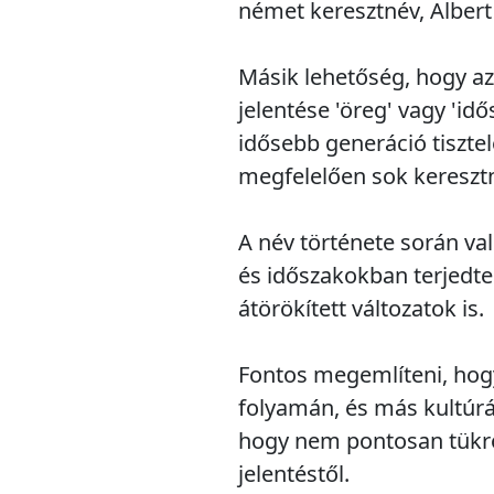
német keresztnév, Albert
Másik lehetőség, hogy az
jelentése 'öreg' vagy 'id
idősebb generáció tiszte
megfelelően sok keresztné
A név története során va
és időszakokban terjedtek
átörökített változatok is.
Fontos megemlíteni, hogy
folyamán, és más kultúrák
hogy nem pontosan tükröz
jelentéstől.