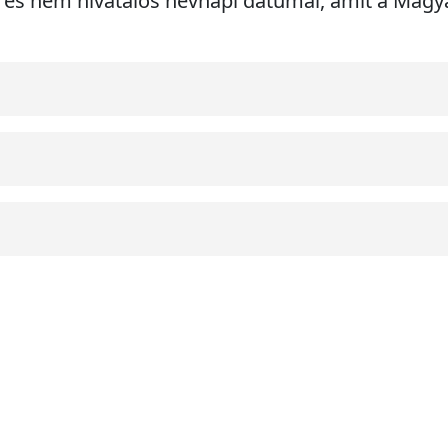
i) és nem hivatalos névnapi dátumai, amit a Mag