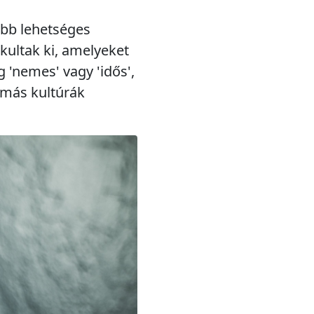
öbb lehetséges
kultak ki, amelyeket
 'nemes' vagy 'idős',
 más kultúrák