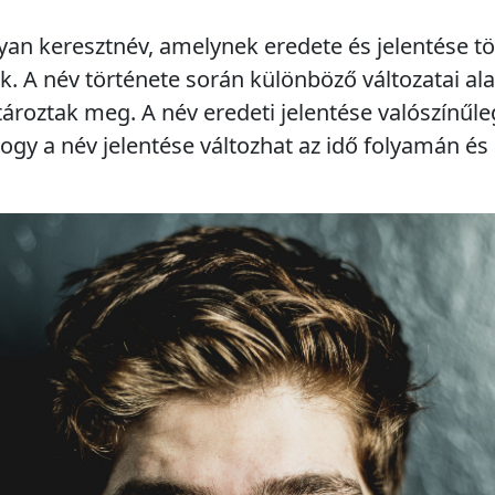
olyan keresztnév, amelynek eredete és jelentése t
k. A név története során különböző változatai ala
ároztak meg. A név eredeti jelentése valószínűleg
ogy a név jelentése változhat az idő folyamán és