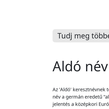
Tudj meg többe
Aldó név
Az 'Aldó' keresztnévnek t
név a germán eredetű "ald
jelentés a középkori Eur