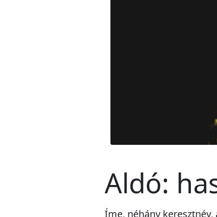
Aldó: ha
Íme, néhány keresztnév, 