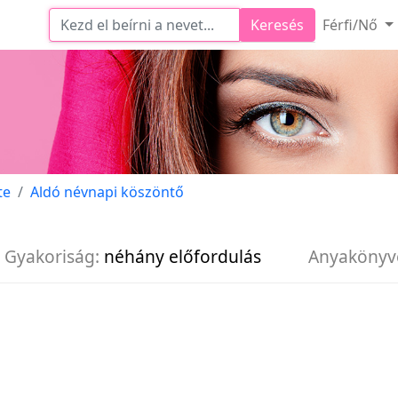
Keresés
Férfi/Nő
te
Aldó névnapi köszöntő
Gyakoriság:
néhány előfordulás
Anyakönyv