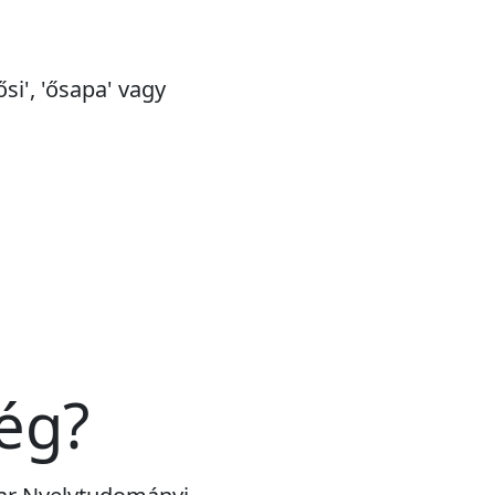
si', 'ősapa' vagy
ég?