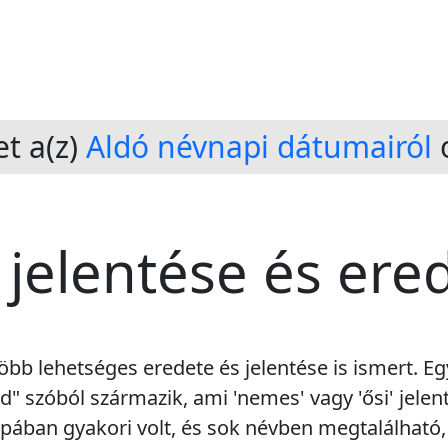
t a(z)
Aldó névnapi dátumairól
o
 jelentése és ere
öbb lehetséges eredete és jelentése is ismert. Eg
" szóból származik, ami 'nemes' vagy 'ősi' jelent
ópában gyakori volt, és sok névben megtalálható, 