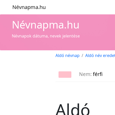
Névnapma.hu
Névnapma.hu
Névnapok dátuma, nevek jelentése
Aldó névnap
Aldó név erede
Nem:
férfi
Aldó