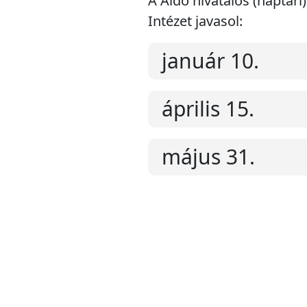
A Aldó hivatalos (naptár
Intézet javasol:
január 10.
április 15.
május 31.