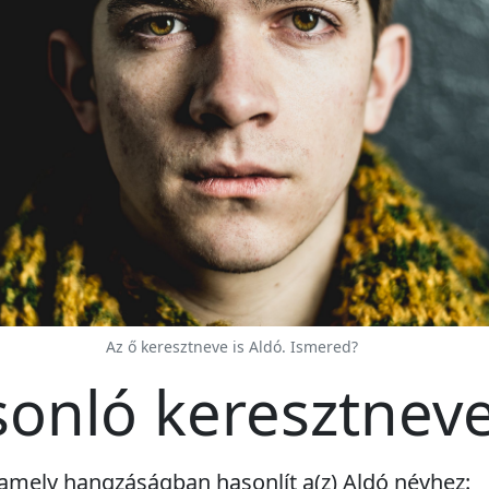
Az ő keresztneve is Aldó. Ismered?
sonló keresztnev
amely hangzáságban hasonlít a(z) Aldó névhez: