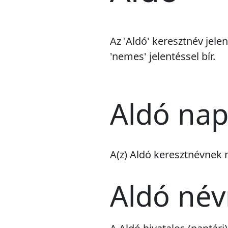
Az 'Aldó' keresztnév jele
'nemes' jelentéssel bír.
Aldó nap
A(z) Aldó keresztnévnek
Aldó né