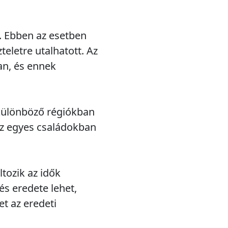
. Ebben az esetben
teletre utalhatott. Az
an, és ennek
 különböző régiókban
 az egyes családokban
tozik az idők
és eredete lehet,
t az eredeti