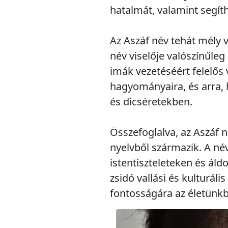
hatalmát, valamint segít
Az Aszáf név tehát mély v
név viselője valószínűleg
imák vezetéséért felelős 
hagyományaira, és arra,
és dicséretekben.
Összefoglalva, az Aszáf 
nyelvből származik. A név
istentiszteleteken és áld
zsidó vallási és kulturá
fontosságára az életünk