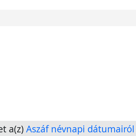
t a(z)
Aszáf névnapi dátumairól