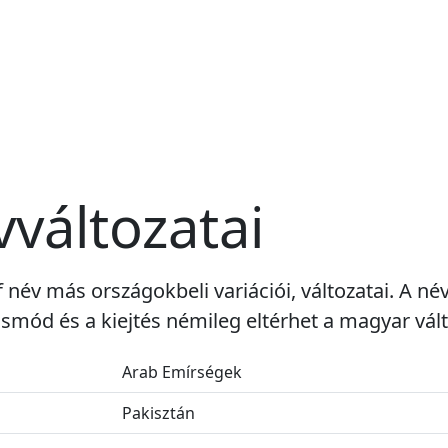
vváltozatai
f név más országokbeli variációi, változatai. A né
smód és a kiejtés némileg eltérhet a magyar vált
Arab Emírségek
Pakisztán