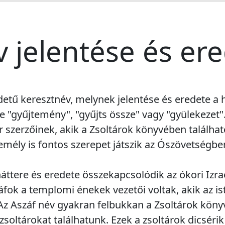
v jelentése és er
edetű keresztnév, melynek jelentése és eredete a 
e "gyűjtemény", "gyűjts össze" vagy "gyülekezet"
ár szerzőinek, akik a Zsoltárok könyvében találh
mély is fontos szerepet játszik az Ószövetségbe
áttere és eredete összekapcsolódik az ókori Izrael
ok a templomi énekek vezetői voltak, akik az ist
 Az Aszáf név gyakran felbukkan a Zsoltárok köny
zsoltárokat találhatunk. Ezek a zsoltárok dicséri