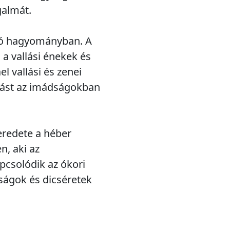
galmát.
sidó hagyományban. A
 a vallási énekek és
l vallási és zenei
vást az imádságokban
eredete a héber
n, aki az
apcsolódik az ókori
ságok és dicséretek