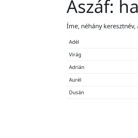
Aszáf: h
Íme, néhány keresztnév, 
Adél
Virág
Adrián
Aurél
Dusán