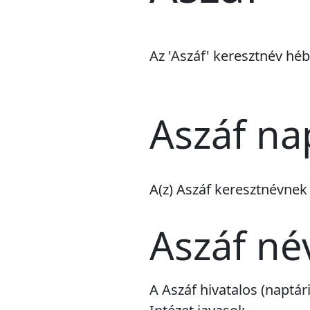
Az 'Aszáf' keresztnév héb
Aszáf na
A(z) Aszáf keresztnévne
Aszáf né
A Aszáf hivatalos (naptá