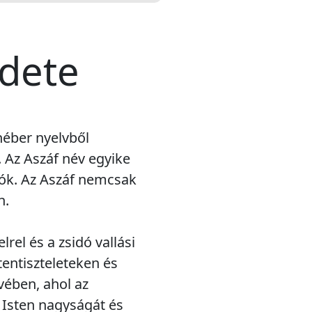
edete
héber nyelvből
. Az Aszáf név egyike
atók. Az Aszáf nemcsak
n.
rel és a zsidó vallási
entiszteleteken és
vében, ahol az
k Isten nagyságát és