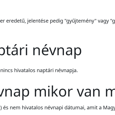
er eredetű, jelentése pedig "gyűjtemény" vagy "g
ptári névnap
k
nincs
hivatalos naptári névnapja.
vnap mikor van 
ri) és nem hivatalos névnapi dátumai, amit a Ma