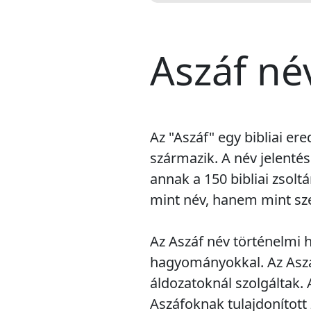
Aszáf né
Az "Aszáf" egy bibliai er
származik. A név jelentés
annak a 150 bibliai zsolt
mint név, hanem mint sze
Az Aszáf név történelmi h
hagyományokkal. Az Aszáf
áldozatoknál szolgáltak.
Aszáfoknak tulajdonított 