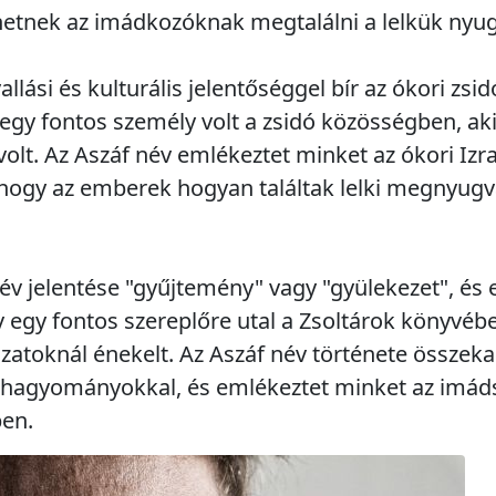
hetnek az imádkozóknak megtalálni a lelkük nyu
allási és kulturális jelentőséggel bír az ókori z
 egy fontos személy volt a zsidó közösségben, aki
volt. Az Aszáf név emlékeztet minket az ókori Izrae
 hogy az emberek hogyan találtak lelki megnyug
név jelentése "gyűjtemény" vagy "gyülekezet", és 
 egy fontos szereplőre utal a Zsoltárok könyvébe
ozatoknál énekelt. Az Aszáf név története összek
lis hagyományokkal, és emlékeztet minket az imád
ben.