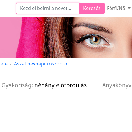
Keresés
Férfi/Nő
dete
Aszáf névnapi köszöntő
Gyakoriság:
néhány előfordulás
Anyakönyv