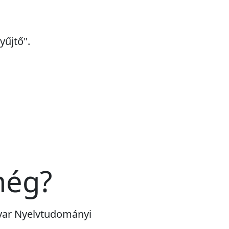
yűjtő".
még?
gyar Nyelvtudományi