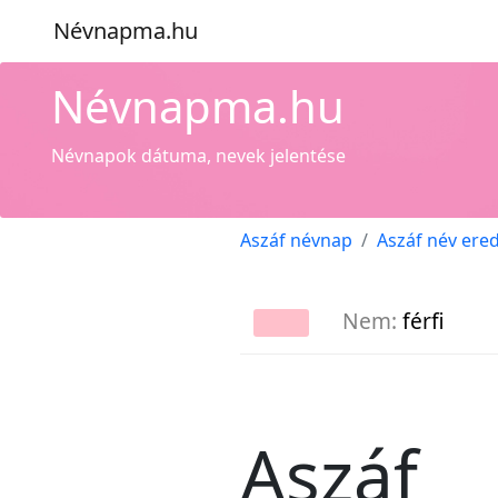
Névnapma.hu
Névnapma.hu
Névnapok dátuma, nevek jelentése
Aszáf névnap
Aszáf név ere
Nem:
férfi
Aszáf