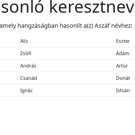
asonló keresztne
amely hangzáságban hasonlít a(z) Aszáf névhez:
Alíz
Eszter
Zsófi
Ádám
András
Artúr
Csanád
Donát
Ignác
István