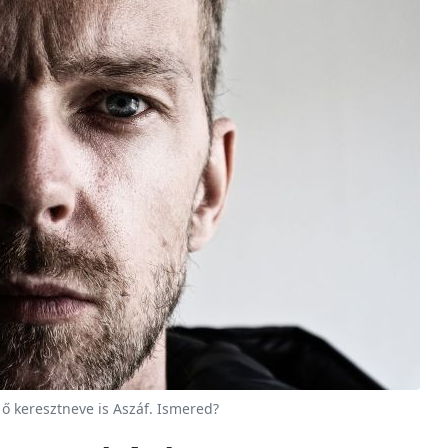
 ő keresztneve is Aszáf. Ismered?