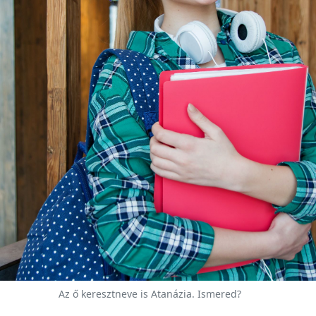
Az ő keresztneve is Atanázia. Ismered?