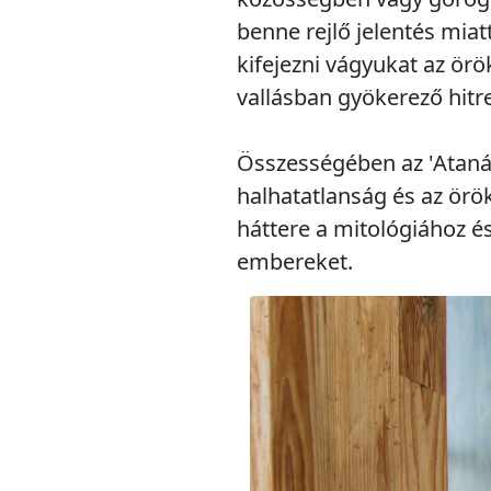
benne rejlő jelentés mia
kifejezni vágyukat az örö
vallásban gyökerező hitre
Összességében az 'Atanáz
halhatatlanság és az örö
háttere a mitológiához és
embereket.