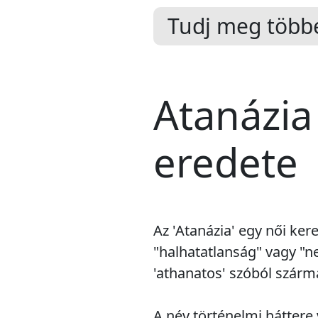
Tudj meg többe
Atanázia
eredete
Az 'Atanázia' egy női ker
"halhatatlanság" vagy "n
'athanatos' szóból szárma
A név történelmi háttere 