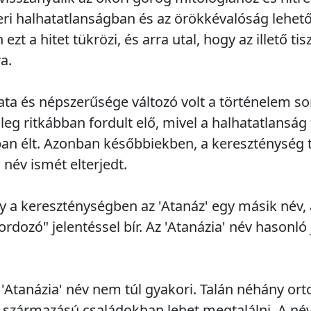
ri halhatatlanságban és az örökkévalóság lehető
ezt a hitet tükrözi, és arra utal, hogy az illető ti
a.
ata és népszerűsége változó volt a történelem so
leg ritkábban fordult elő, mivel a halhatatlansá
ban élt. Azonban későbbiekben, a kereszténység 
 név ismét elterjedt.
 a kereszténységben az 'Atanáz' egy másik név, 
rdozó" jelentéssel bír. Az 'Atanázia' név hasonló 
az 'Atanázia' név nem túl gyakori. Talán néhány or
származású családokban lehet megtalálni. A név 