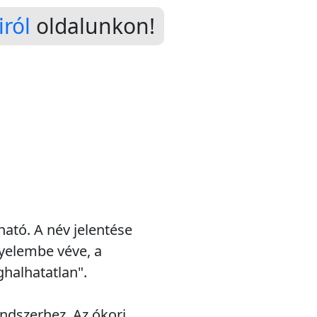
ról
oldalunkon!
ható. A név jelentése
gyelembe véve, a
ghalhatatlan".
endszerhez. Az ókori