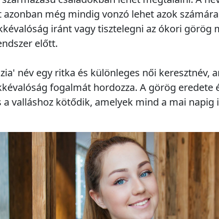
tt azonban még mindig vonzó lehet azok számára,
kkévalóság iránt vagy tisztelegni az ókori görög
ndszer előtt.
ia' név egy ritka és különleges női keresztnév, 
kkévalóság fogalmát hordozza. A görög eredete é
 a valláshoz kötődik, amelyek mind a mai napig i