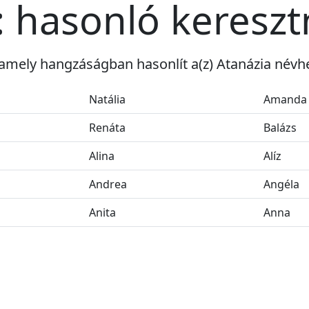
: hasonló keresz
amely hangzáságban hasonlít a(z) Atanázia névh
Natália
Amanda
Renáta
Balázs
Alina
Alíz
Andrea
Angéla
Anita
Anna