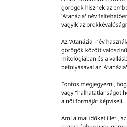
görögök hisznek az embe
'Atanázia' név feltehetően 
vágyik az örökkévalóságr
Az 'Atanázia' név használ
görögök között valószínű
mitológiában és a vallás
befolyásával az 'Atanázia'
Fontos megjegyezni, hogy
vagy "halhatatlanságot ho
a női formáját képviseli.
Ami a mai időket illeti, 
közösségben vagy görög 