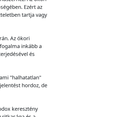
ségében. Ezért az
szteletben tartja vagy
rán. Az ókori
g fogalma inkább a
terjedésével és
ami "halhatatlan"
jelentést hordoz, de
todox keresztény
ritkasága és a