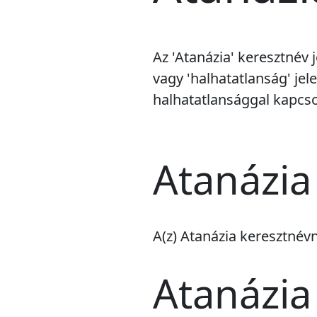
Az 'Atanázia' keresztnév 
vagy 'halhatatlanság' jel
halhatatlansággal kapcso
Atanázia
A(z) Atanázia keresztné
Atanázia