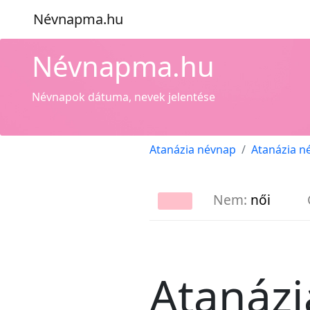
Névnapma.hu
Névnapma.hu
Névnapok dátuma, nevek jelentése
Atanázia névnap
Atanázia n
Nem:
női
Atanázi