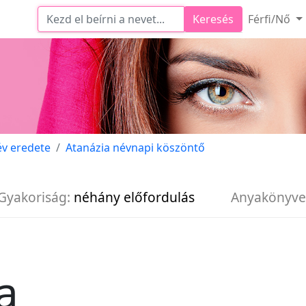
Keresés
Férfi/Nő
év eredete
Atanázia névnapi köszöntő
Gyakoriság:
néhány előfordulás
Anyakönyve
a