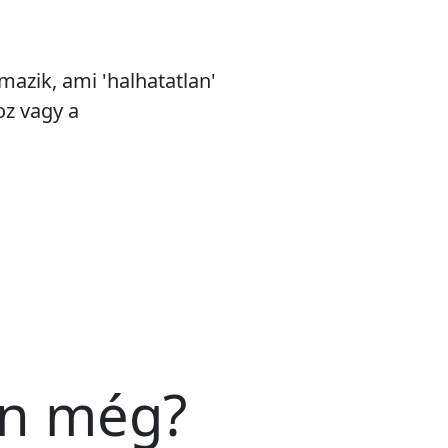
mazik, ami 'halhatatlan'
oz vagy a
an még?