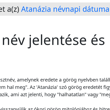
t a(z)
Atanázia névnapi dátumai
 név jelentése és
esztnév, amelynek eredete a görög nyelvben talál
em hal meg". Az 'Atanázia' szó görög eredetét fi
zik, ami azt jelenti, hogy "halhatatlan" vagy "me
visszanyúlik az ókori görög mitológiához és hitr