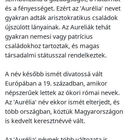
és a fényességet. Ezért az 'Aurélia' nevet
gyakran adták arisztokratikus családok
újszülött lányainak. Az Aureliák tehát
gyakran nemesi vagy patrícius
családokhoz tartoztak, és magas
társadalmi státusszal rendelkeztek.
A név később ismét divatossá vált
Európában a 19. században, amikor
népszerűek lettek az ókori római nevek.
Az 'Aurélia' név ekkor ismét elterjedt, és
több országban, köztük Magyarországon
is kedvelt keresztnévvé vált.
Az 'Aurélia' névnek több változata is