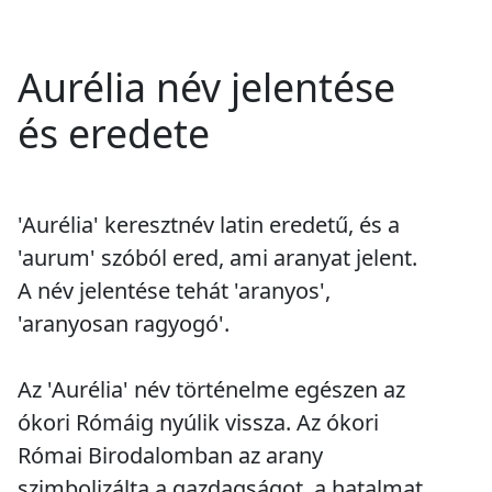
Aurélia név jelentése
és eredete
'Aurélia' keresztnév latin eredetű, és a
'aurum' szóból ered, ami aranyat jelent.
A név jelentése tehát 'aranyos',
'aranyosan ragyogó'.
Az 'Aurélia' név történelme egészen az
ókori Rómáig nyúlik vissza. Az ókori
Római Birodalomban az arany
szimbolizálta a gazdagságot, a hatalmat