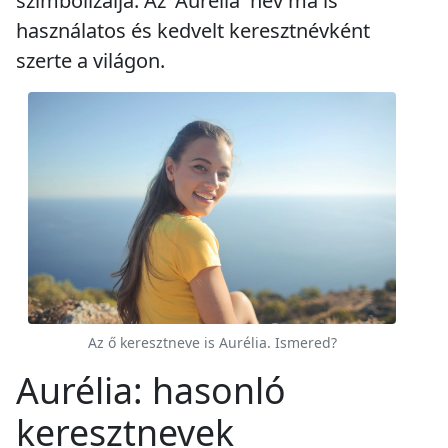
szimbolizálja. Az 'Aurélia' név ma is
használatos és kedvelt keresztnévként
szerte a világon.
Az ő keresztneve is Aurélia. Ismered?
Aurélia: hasonló
keresztnevek