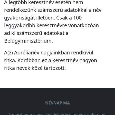
A legtöbb keresztnév esetén nem
rendelkezünk számszerű adatokkal a név
gyakoriságát illetően. Csak a 100
leggyakoribb keresztnévre vonatkozóan
ad ki számszerű adatokat a
Belügyminisztérium.
A(z) Aurélianév napjainkban
rendkívül
ritka
. Korábban ez a keresztnév
nagyon
ritka
nevek közé tartozott.
NÉVNAP MA
Ismerd meg a neveket, jelentésüket és eredetüket,