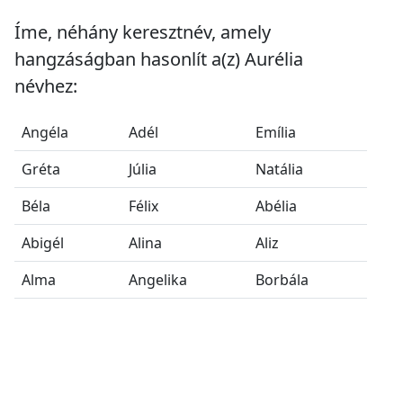
Íme, néhány keresztnév, amely
hangzáságban hasonlít a(z) Aurélia
névhez:
Angéla
Adél
Emília
Gréta
Júlia
Natália
Béla
Félix
Abélia
Abigél
Alina
Aliz
Alma
Angelika
Borbála