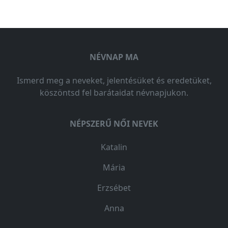
NÉVNAP MA
Ismerd meg a neveket, jelentésüket és eredetüket,
köszöntsd fel barátaidat névnapjukon.
NÉPSZERŰ NŐI NEVEK
Katalin
Mária
Erzsébet
Anna