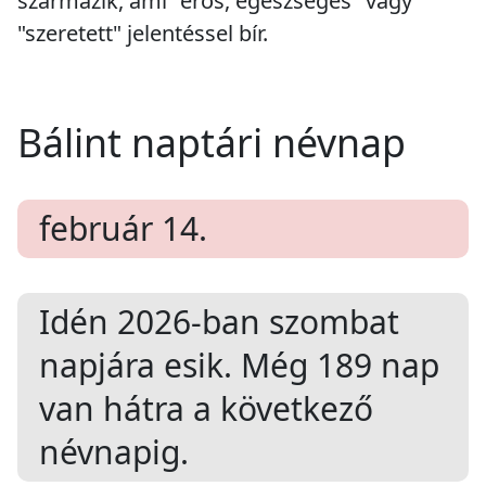
származik, ami "erős, egészséges" vagy
"szeretett" jelentéssel bír.
Bálint naptári névnap
február 14.
Idén 2026-ban
szombat
napjára esik. Még
189
nap
van hátra a következő
névnapig.