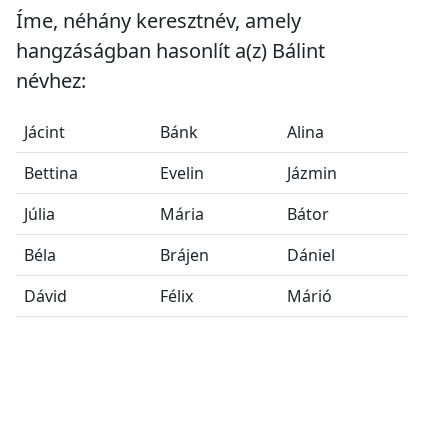
Íme, néhány keresztnév, amely
hangzáságban hasonlít a(z) Bálint
névhez:
Jácint
Bánk
Alina
Bettina
Evelin
Jázmin
Júlia
Mária
Bátor
Béla
Brájen
Dániel
Dávid
Félix
Márió