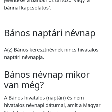
jelentése 'a bánokhoz tartozó' vagy 'a
bánnal kapcsolatos'.
Bános naptári névnap
A(z) Bános keresztnévnek
nincs
hivatalos
naptári névnapja.
Bános névnap mikor
van még?
A Bános hivatalos (naptári) és nem
hivatalos névnapi dátumai, amit a Magyar