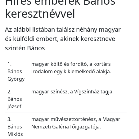
Híres emberek Bános
keresztnévvel
Az alábbi listában találsz néhány magyar
és külföldi embert, akinek keresztneve
szintén Bános
1.
magyar költő és fordító, a kortárs
Bános
irodalom egyik kiemelkedő alakja.
György
2.
magyar színész, a Vígszínház tagja.
Bános
József
3.
magyar művészettörténész, a Magyar
Bános
Nemzeti Galéria főigazgatója.
Miklós