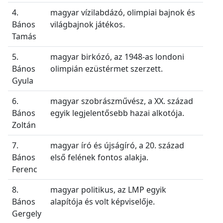
4.
magyar vízilabdázó, olimpiai bajnok és
Bános
világbajnok játékos.
Tamás
5.
magyar birkózó, az 1948-as londoni
Bános
olimpián ezüstérmet szerzett.
Gyula
6.
magyar szobrászművész, a XX. század
Bános
egyik legjelentősebb hazai alkotója.
Zoltán
7.
magyar író és újságíró, a 20. század
Bános
első felének fontos alakja.
Ferenc
8.
magyar politikus, az LMP egyik
Bános
alapítója és volt képviselője.
Gergely