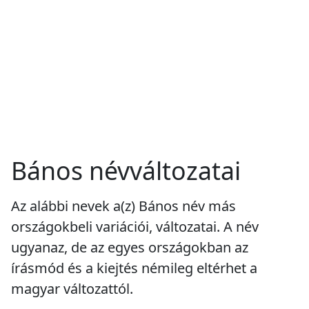
Bános névváltozatai
Az alábbi nevek a(z) Bános név más
országokbeli variációi, változatai. A név
ugyanaz, de az egyes országokban az
írásmód és a kiejtés némileg eltérhet a
magyar változattól.