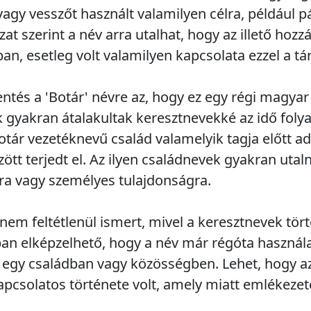
vagy vesszőt használt valamilyen célra, például 
 szerint a név arra utalhat, hogy az illető hozzá
n, esetleg volt valamilyen kapcsolata ezzel a tá
entés a 'Botár' névre az, hogy ez egy régi magya
k gyakran átalakultak keresztnevekké az idő foly
tár vezetéknevű család valamelyik tagja előtt adt
ött terjedt el. Az ilyen családnevek gyakran utal
ra vagy személyes tulajdonságra.
 nem feltétlenül ismert, mivel a keresztnevek tör
ban elképzelhető, hogy a név már régóta használ
 egy családban vagy közösségben. Lehet, hogy az 
csolatos története volt, amely miatt emlékezetes