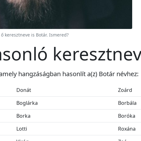
 ő keresztneve is Botár. Ismered?
asonló keresztne
amely hangzáságban hasonlít a(z) Botár névhez:
Donát
Zoárd
Boglárka
Borbála
Borka
Boróka
Lotti
Roxána