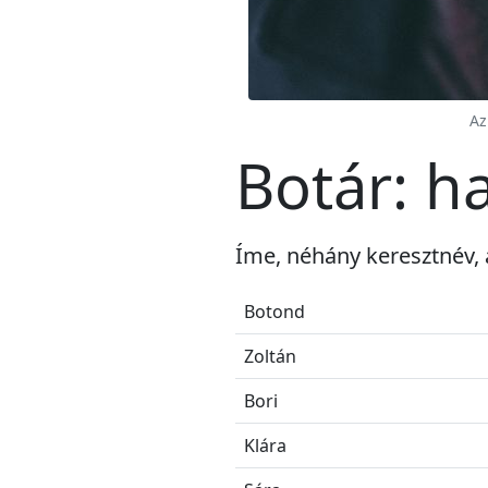
Az
Botár: h
Íme, néhány keresztnév, 
Botond
Zoltán
Bori
Klára