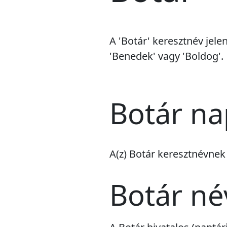
A 'Botár' keresztnév jele
'Benedek' vagy 'Boldog'.
Botár na
A(z) Botár keresztnévne
Botár n