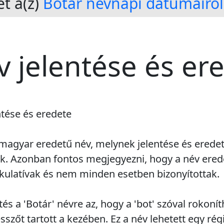
t a(z)
Botár névnapi dátumairól
v jelentése és er
ntése és eredete
 magyar eredetű név, melynek jelentése és erede
ik. Azonban fontos megjegyezni, hogy a név ere
kulatívak és nem minden esetben bizonyítottak.
és a 'Botár' névre az, hogy a 'bot' szóval rokoníth
sszőt tartott a kezében. Ez a név lehetett egy rég