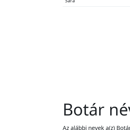
Sára
Botár né
Az alábbi nevek a(z) Botá