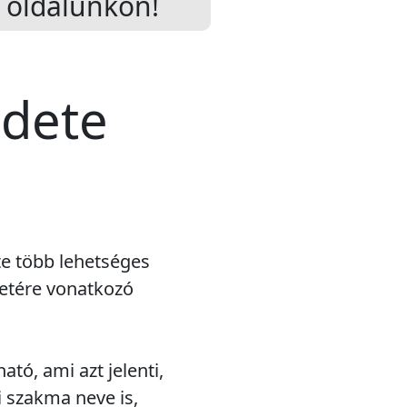
oldalunkon!
edete
te több lehetséges
detére vonatkozó
ató, ami azt jelenti,
i szakma neve is,