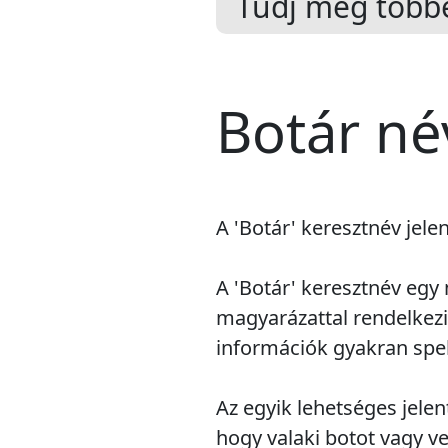
Tudj meg többe
Botár né
A 'Botár' keresztnév jele
A 'Botár' keresztnév egy
magyarázattal rendelkez
információk gyakran spe
Az egyik lehetséges jelent
hogy valaki botot vagy ve