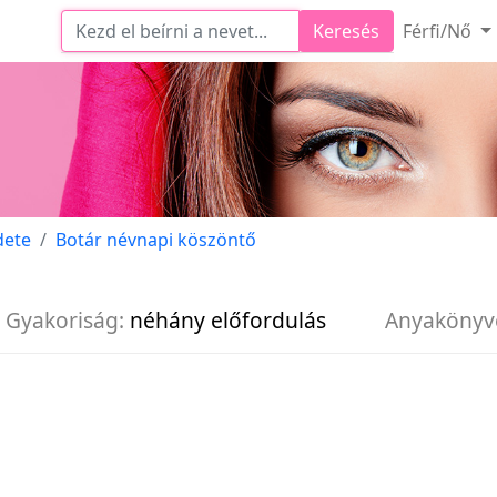
Keresés
Férfi/Nő
dete
Botár névnapi köszöntő
Gyakoriság:
néhány előfordulás
Anyakönyv