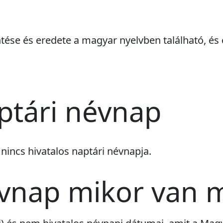
ntése és eredete a magyar nyelvben található, és 
ptári névnap
k
nincs
hivatalos naptári névnapja.
évnap mikor van 