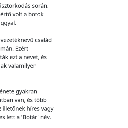
pásztorkodás során.
értő volt a botok
rggyal.
r vezetéknevű család
amán. Ezért
ák ezt a nevet, és
nak valamilyen
ténete gyakran
atban van, és több
illetőnek híres vagy
 lett a 'Botár' név.