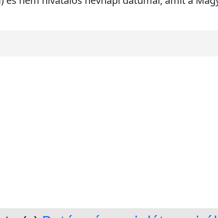
ri) és nem hivatalos névnapi dátumai, amit a Ma