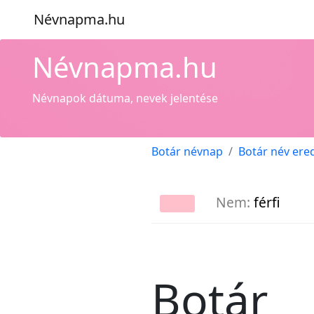
Névnapma.hu
Névnapma.hu
Névnapok dátuma, nevek jelentése
Botár névnap
Botár név ere
Nem:
férfi
Botár