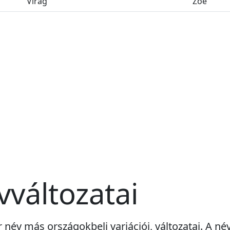
Virág
Zoé
vváltozatai
r név más országokbeli variációi, változatai. A né