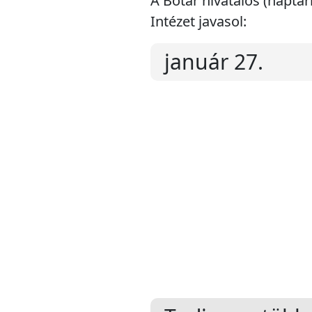
A Botár hivatalos (naptá
Intézet javasol:
január 27.