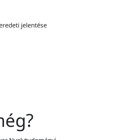
eredeti jelentése
még?