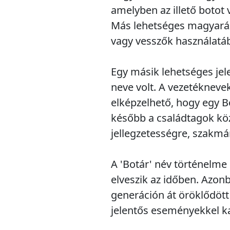
amelyben az illető botot 
Más lehetséges magyarázat
vagy vesszők használatába
Egy másik lehetséges jel
neve volt. A vezetékneve
elképzelhető, hogy egy Bo
később a családtagok köz
jellegzetességre, szakmá
A 'Botár' név történelme
elveszik az időben. Azon
generáción át öröklődött
jelentős eseményekkel kap