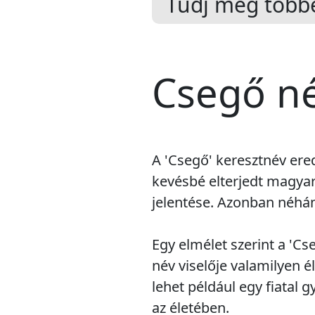
Tudj meg többe
Csegő né
A 'Csegő' keresztnév ere
kevésbé elterjedt magya
jelentése. Azonban néhány
Egy elmélet szerint a 'Cs
név viselője valamilyen 
lehet például egy fiatal g
az életében.