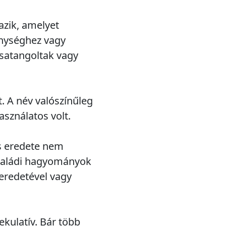
azik, amelyet
enységhez vagy
csatangoltak vagy
. A név valószínűleg
sználatos volt.
és eredete nem
családi hagyományok
 eredetével vagy
kulatív. Bár több