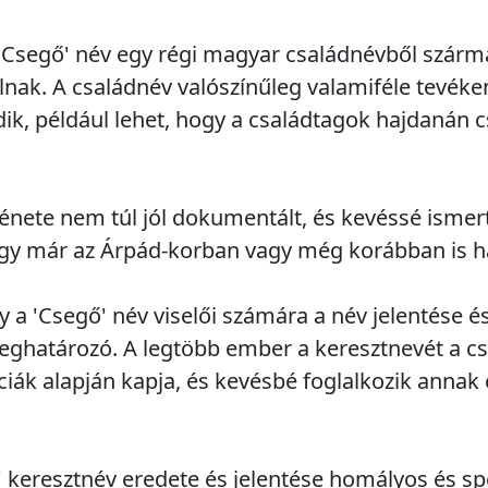
 'Csegő' név egy régi magyar családnévből szárm
lnak. A családnév valószínűleg valamiféle tevék
ik, például lehet, hogy a családtagok hajdanán 
ténete nem túl jól dokumentált, és kevéssé ismert
hogy már az Árpád-korban vagy még korábban is ha
 a 'Csegő' név viselői számára a név jelentése 
 meghatározó. A legtöbb ember a keresztnevét a 
iák alapján kapja, és kevésbé foglalkozik annak
keresztnév eredete és jelentése homályos és spe