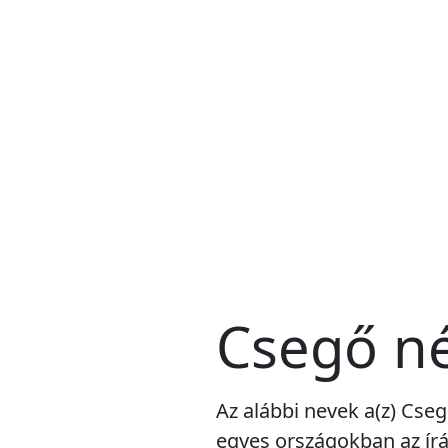
Csegő né
Az alábbi nevek a(z) Cseg
egyes országokban az írá