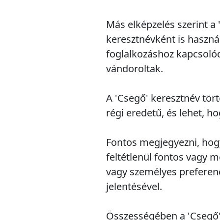
Más elképzelés szerint a
keresztnévként is haszná
foglalkozáshoz kapcsolód
vándoroltak.
A 'Csegő' keresztnév tör
régi eredetű, és lehet, 
Fontos megjegyezni, hogy
feltétlenül fontos vagy
vagy személyes preferenc
jelentésével.
Összességében a 'Csegő' 