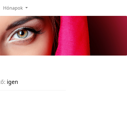
Hónapok
tő:
igen