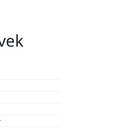
vek
r