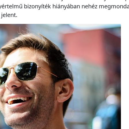
 egyértelmű bizonyíték hiányában nehéz megmond
jelent.