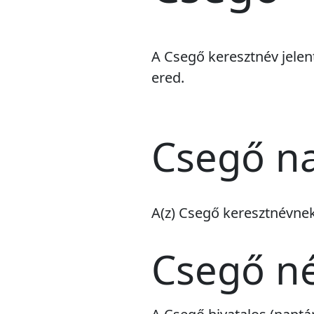
A Csegő keresztnév jelen
ered.
Csegő na
A(z) Csegő keresztnévne
Csegő n