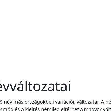
vváltozatai
ő név más országokbeli variációi, változatai. A n
smód és a kiejtés némileg eltérhet a magyar vált