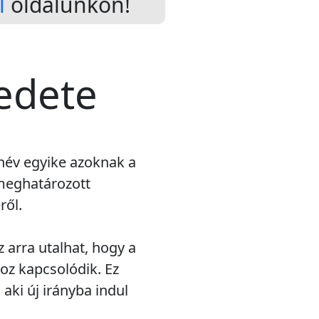
l
oldalunkon!
redete
 név egyike azoknak a
meghatározott
ről.
z arra utalhat, hogy a
oz kapcsolódik. Ez
 aki új irányba indul