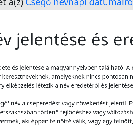
t a(z)
Csegő névnapi dátumairó
v jelentése és e
dete és jelentése a magyar nyelvben található. A
r keresztneveknek, amelyeknek nincs pontosan 
 elképzelés létezik a név eredetéről és jelentésé
egő' név a cseperedést vagy növekedést jelenti. E
életszakaszban történő fejlődéshez vagy változásh
yermek, aki éppen felnőtté válik, vagy egy felnőtt,