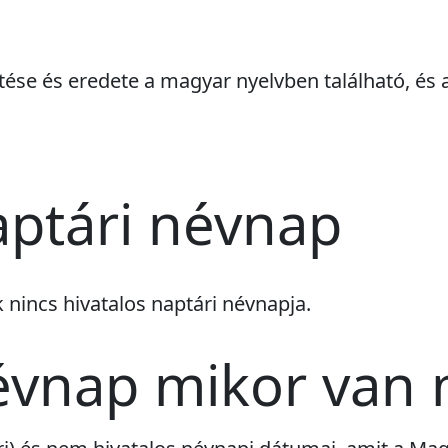
tése és eredete a magyar nyelvben található, és 
ptári névnap
k
nincs
hivatalos naptári névnapja.
évnap mikor van