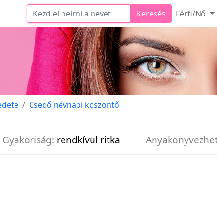
Keresés
Férfi/Nő
edete
Csegő névnapi köszöntő
Gyakoriság:
rendkívül ritka
Anyakönyvezhe