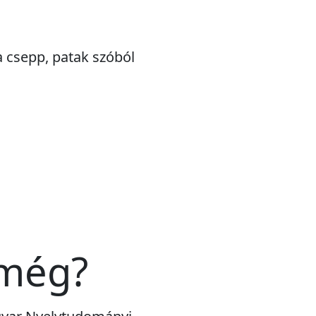
a csepp, patak szóból
 még?