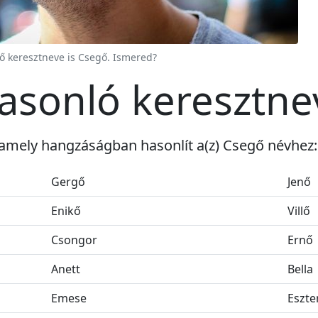
ő keresztneve is Csegő. Ismered?
asonló keresztne
 amely hangzáságban hasonlít a(z) Csegő névhez:
Gergő
Jenő
Enikő
Villő
Csongor
Ernő
Anett
Bella
Emese
Eszte