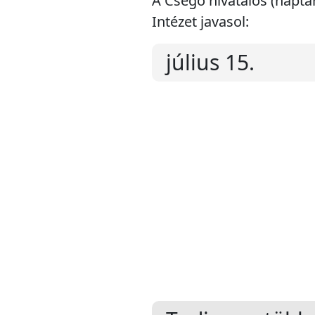
A Csegő hivatalos (naptá
Intézet javasol:
július 15.