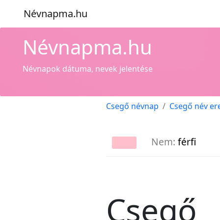
Névnapma.hu
Névnapma.hu
Névnapok dátuma, nevek jelentése
Csegő névnap
Csegő név er
Nem:
férfi
Csegő