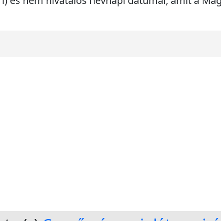
ri) és nem hivatalos névnapi dátumai, amit a M