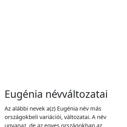
Eugénia névváltozatai
Az alábbi nevek a(z) Eugénia név más
országokbeli variációi, változatai. A név
ugyanaz, de az egyes országokban az