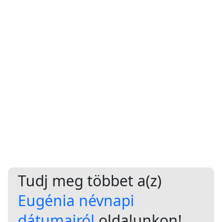
Tudj meg többet a(z)
Eugénia névnapi
dátumairól
oldalunkon!