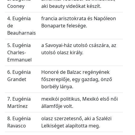
Cooney
aki beauty videókat készít.
4. Eugénia
francia arisztokrata és Napóleon
de
Bonaparte felesége.
Beauharnais
5. Eugénia
a Savoyai-ház utolsó császára, az
Charles-
utolsó olasz király.
Emmanuel
6. Eugénia
Honoré de Balzac regényének
Grandet
főszereplője, egy gazdag, önző
borbély lánya.
7. Eugénia
mexikói politikus, Mexikó első női
Martínez
államfője volt.
8. Eugénia
olasz szerzetesnő, aki a Szalézi
Ravasco
Lelkiséget alapította meg.