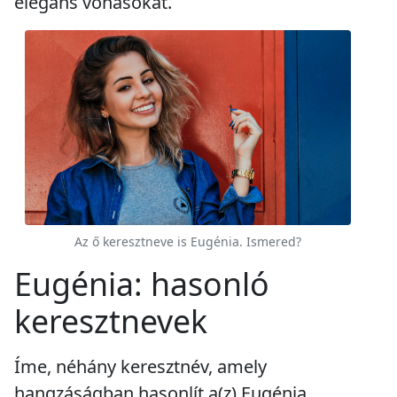
elegáns vonásokat.
Az ő keresztneve is Eugénia. Ismered?
Eugénia: hasonló
keresztnevek
Íme, néhány keresztnév, amely
hangzáságban hasonlít a(z) Eugénia