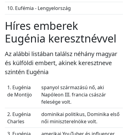
10. Eufémia - Lengyelország
Híres emberek
Eugénia keresztnévvel
Az alábbi listában találsz néhány magyar
és külföldi embert, akinek keresztneve
szintén Eugénia
1. Eugénia
spanyol származású nő, aki
de Montijo
Napóleon III. francia császár
felesége volt.
2. Eugénia
dominikai politikus, Dominika első
Charles
női miniszterelnöke volt.
3. Eugénia
amerikai YouTuber és influencer,