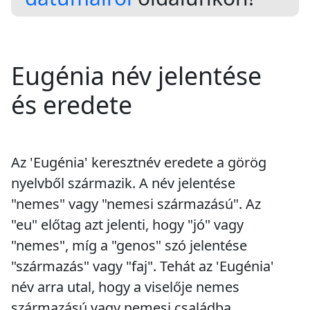
Eugénia név jelentése
és eredete
Az 'Eugénia' keresztnév eredete a görög
nyelvből származik. A név jelentése
"nemes" vagy "nemesi származású". Az
"eu" előtag azt jelenti, hogy "jó" vagy
"nemes", míg a "genos" szó jelentése
"származás" vagy "faj". Tehát az 'Eugénia'
név arra utal, hogy a viselője nemes
származású vagy nemesi családba