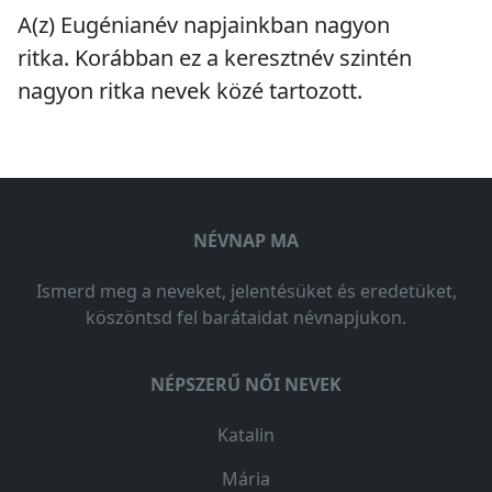
A(z) Eugénianév napjainkban
nagyon
ritka
. Korábban ez a keresztnév szintén
nagyon ritka
nevek közé tartozott.
NÉVNAP MA
Ismerd meg a neveket, jelentésüket és eredetüket,
köszöntsd fel barátaidat névnapjukon.
NÉPSZERŰ NŐI NEVEK
Katalin
Mária