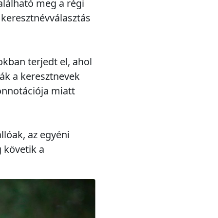
alálható meg a régi
 keresztnévválasztás
kban terjedt el, ahol
ják a keresztnevek
onnotációja miatt
lóak, az egyéni
 követik a