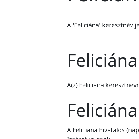
A 'Feliciána' keresztnév j
Felicián
A(z) Feliciána keresztné
Felicián
A Feliciána hivatalos (n