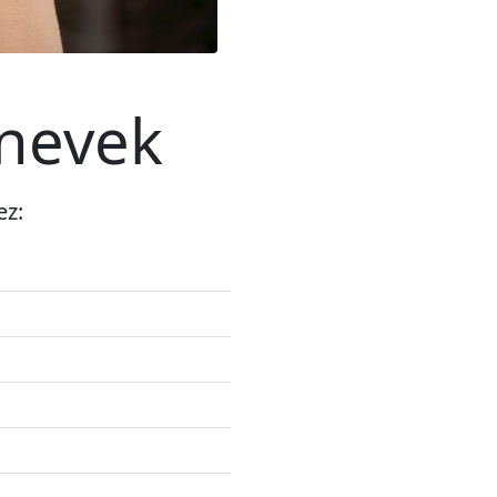
tnevek
ez: