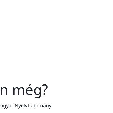
an még?
a Magyar Nyelvtudományi