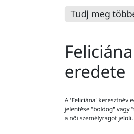
Tudj meg többe
Feliciána
eredete
A 'Feliciána' keresztnév 
jelentése "boldog" vagy "
a női személyragot jelöli.