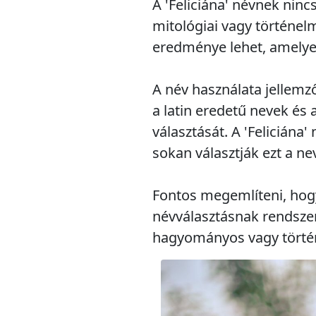
A 'Feliciána' névnek ninc
mitológiai vagy történel
eredménye lehet, amelye
A név használata jellemz
a latin eredetű nevek és
választását. A 'Feliciána
sokan választják ezt a ne
Fontos megemlíteni, hog
névválasztásnak rendsze
hagyományos vagy törté