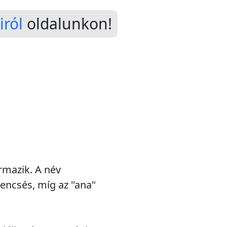
iról
oldalunkon!
ármazik. A név
rencsés, míg az "ana"