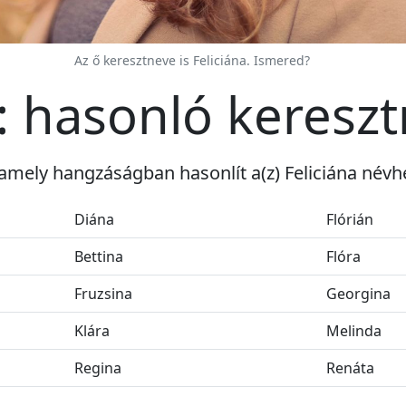
Az ő keresztneve is Feliciána. Ismered?
a: hasonló keresz
amely hangzáságban hasonlít a(z) Feliciána névh
Diána
Flórián
Bettina
Flóra
Fruzsina
Georgina
Klára
Melinda
Regina
Renáta