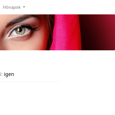
Hónapok
ő:
igen