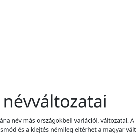
 névváltozatai
ciána név más országokbeli variációi, változatai. 
smód és a kiejtés némileg eltérhet a magyar vált