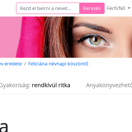
Keresés
Férfi/Nő
év eredete
Feliciána névnapi köszöntő
Gyakoriság:
rendkívül ritka
Anyakönyvezhet
na