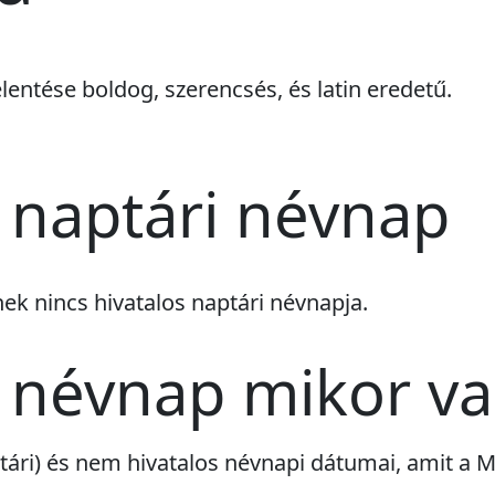
elentése boldog, szerencsés, és latin eredetű.
a naptári névnap
vnek
nincs
hivatalos naptári névnapja.
a névnap mikor v
aptári) és nem hivatalos névnapi dátumai, amit 