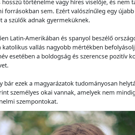
s hosszú történelme vagy híres viselője, és nem t
mi forrásokban sem. Ezért valószínűleg egy újabb
t a szülők adnak gyermeküknek.
ően Latin-Amerikában és spanyol beszélő országo
 a katolikus vallás nagyobb mértékben befolyásol
' név esetében a boldogság és szerencse pozitív k
vet.
y bár ezek a magyarázatok tudományosan helytál
rint személyes okai vannak, amelyek nem mindig
nelmi szempontokat.