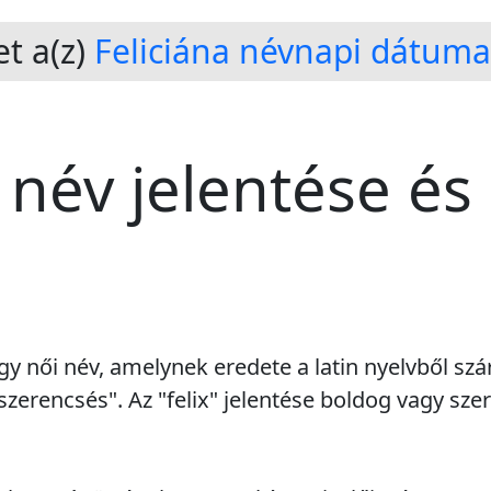
t a(z)
Feliciána névnapi dátuma
 név jelentése és
egy női név, amelynek eredete a latin nyelvből sz
szerencsés". Az "felix" jelentése boldog vagy sze