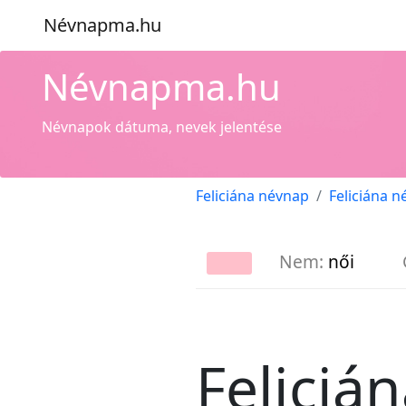
Névnapma.hu
Névnapma.hu
Névnapok dátuma, nevek jelentése
Feliciána névnap
Feliciána n
Nem:
női
Feliciá