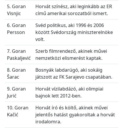
5. Goran
Horvát színész, aki leginkább az ER
Visnjic
című amerikai sorozatból ismert.
6. Goran
Svéd politikus, aki 1996 és 2006
Persson
között Svédország miniszterelnöke
volt.
7. Goran
Szerb filmrendező, akinek művei
Paskaljević
nemzetközi elismerést kaptak.
8. Goran
Bosnyák labdarúgó, aki sokáig
Šarac
játszott az FK Sarajevo csapatában.
9. Goran
Horvát vízilabdázó, aki olimpiai
Jurić
bajnok lett 2012-ben.
10. Goran
Horvát író és költő, akinek művei
Kačić
jelentős hatást gyakoroltak a horvát
irodalomra.