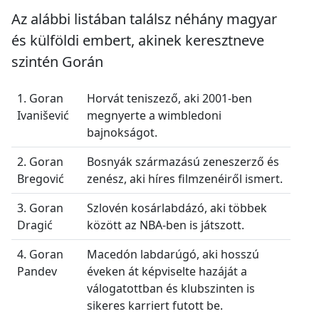
Az alábbi listában találsz néhány magyar
és külföldi embert, akinek keresztneve
szintén Gorán
1. Goran
Horvát teniszező, aki 2001-ben
Ivanišević
megnyerte a wimbledoni
bajnokságot.
2. Goran
Bosnyák származású zeneszerző és
Bregović
zenész, aki híres filmzenéiről ismert.
3. Goran
Szlovén kosárlabdázó, aki többek
Dragić
között az NBA-ben is játszott.
4. Goran
Macedón labdarúgó, aki hosszú
Pandev
éveken át képviselte hazáját a
válogatottban és klubszinten is
sikeres karriert futott be.