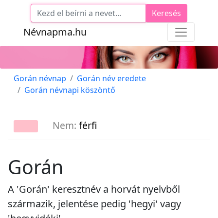
Keresés
Névnapma.hu
Gorán névnap
Gorán név eredete
Gorán névnapi köszöntő
Nem:
férfi
Gorán
A 'Gorán' keresztnév a horvát nyelvből
származik, jelentése pedig 'hegyi' vagy