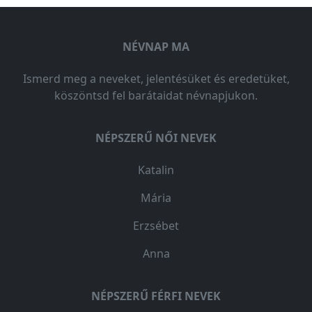
NÉVNAP MA
Ismerd meg a neveket, jelentésüket és eredetüket,
köszöntsd fel barátaidat névnapjukon.
NÉPSZERŰ NŐI NEVEK
Katalin
Mária
Erzsébet
Anna
NÉPSZERŰ FÉRFI NEVEK