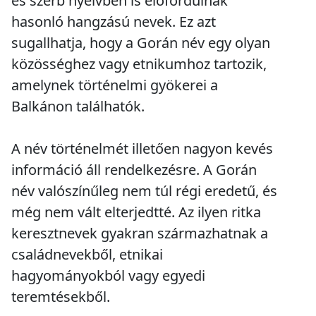
és szerb nyelvben is előfordulnak
hasonló hangzású nevek. Ez azt
sugallhatja, hogy a Gorán név egy olyan
közösséghez vagy etnikumhoz tartozik,
amelynek történelmi gyökerei a
Balkánon találhatók.
A név történelmét illetően nagyon kevés
információ áll rendelkezésre. A Gorán
név valószínűleg nem túl régi eredetű, és
még nem vált elterjedtté. Az ilyen ritka
keresztnevek gyakran származhatnak a
családnevekből, etnikai
hagyományokból vagy egyedi
teremtésekből.