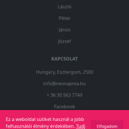
László
Péter
János
József
KAPCSOLAT
Hungary, Esztergom, 2500
info@nevnapma.hu
+ 36 30 563 7749
Facebook
Ez a weboldal sütiket használ a jobb
felhasználói élmény érdekében.
Tudj
Elfogadom