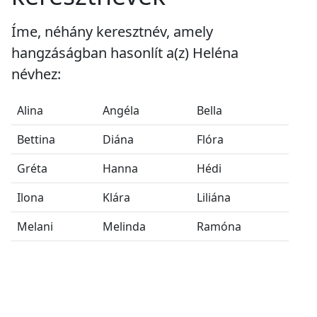
Íme, néhány keresztnév, amely
hangzáságban hasonlít a(z) Heléna
névhez:
Alina
Angéla
Bella
Bettina
Diána
Flóra
Gréta
Hanna
Hédi
Ilona
Klára
Liliána
Melani
Melinda
Ramóna