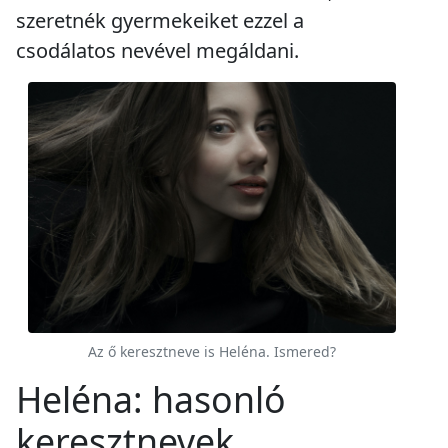
szeretnék gyermekeiket ezzel a
csodálatos nevével megáldani.
Az ő keresztneve is Heléna. Ismered?
Heléna: hasonló
keresztnevek