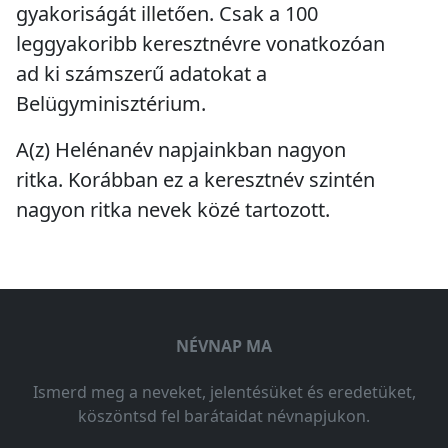
gyakoriságát illetően. Csak a 100
leggyakoribb keresztnévre vonatkozóan
ad ki számszerű adatokat a
Belügyminisztérium.
A(z) Helénanév napjainkban
nagyon
ritka
. Korábban ez a keresztnév szintén
nagyon ritka
nevek közé tartozott.
NÉVNAP MA
Ismerd meg a neveket, jelentésüket és eredetüket,
köszöntsd fel barátaidat névnapjukon.