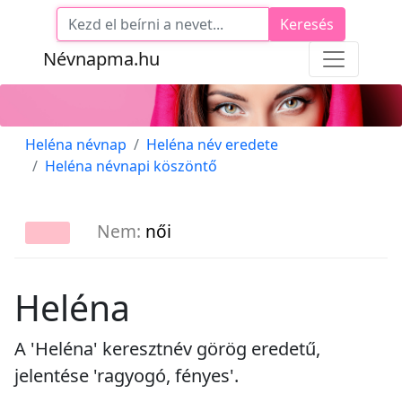
Keresés
Névnapma.hu
Heléna névnap
Heléna név eredete
Heléna névnapi köszöntő
Nem:
női
Heléna
A 'Heléna' keresztnév görög eredetű,
jelentése 'ragyogó, fényes'.