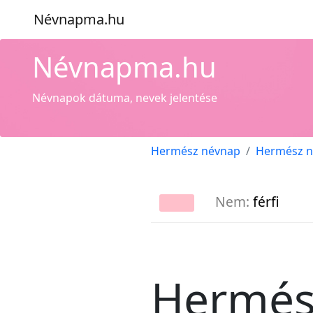
Névnapma.hu
Névnapma.hu
Névnapok dátuma, nevek jelentése
Hermész névnap
Hermész n
Nem:
férfi
Hermés