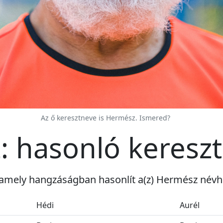
Az ő keresztneve is Hermész. Ismered?
 hasonló keresz
 amely hangzáságban hasonlít a(z) Hermész névh
Hédi
Aurél