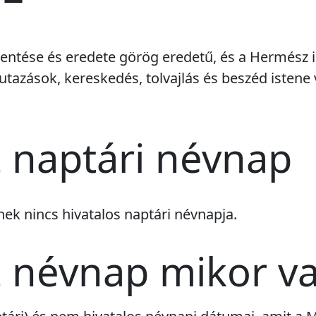
entése és eredete görög eredetű, és a Hermész is
tazások, kereskedés, tolvajlás és beszéd istene v
 naptári névnap
vnek
nincs
hivatalos naptári névnapja.
 névnap mikor v