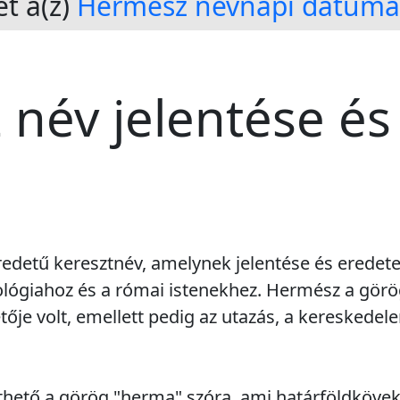
t a(z)
Hermész névnapi dátumai
név jelentése és
edetű keresztnév, amelynek jelentése és eredet
ológiahoz és a római istenekhez. Hermész a görö
tője volt, emellett pedig az utazás, a kereskedele
thető a görög "herma" szóra, ami határföldköve