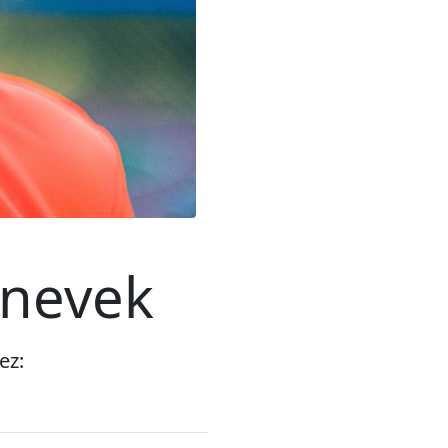
tnevek
ez: