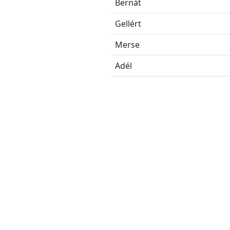
Bernát
Gellért
Merse
Adél