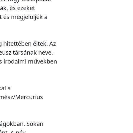
ák, és ezeket
 és megjelöljék a
hitettében éltek. Az
eusz társának neve.
ás irodalmi művekben
al a
rmész/Mercurius
zágokban. Sokan
ánt. A név