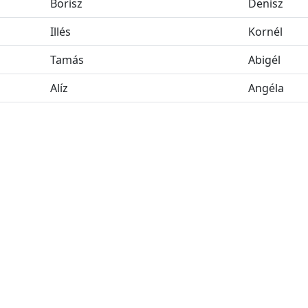
Borisz
Denisz
Illés
Kornél
Tamás
Abigél
Alíz
Angéla