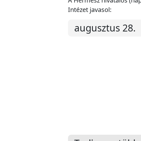
A Hermész hivatalos (na
Intézet javasol:
augusztus 28.