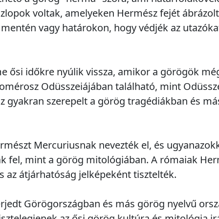
szlopok voltak, amelyeken Hermész fejét ábrázolt
 mentén vagy határokon, hogy védjék az utazókat
 ősi időkre nyúlik vissza, amikor a görögök még 
Homérosz Odüsszeiájában található, mint Odüssz
 gyakran szerepelt a görög tragédiákban és m
rmészt Mercuriusnak nevezték el, és ugyanazokk
ák fel, mint a görög mitológiában. A rómaiak He
 az átjárhatóság jelképeként tisztelték.
erjedt Görögországban és más görög nyelvű ors
tisztelegjenek az ősi görög kultúra és mitológia ir