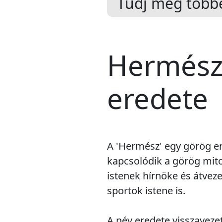
Tudj meg többe
Hermész 
eredete
A 'Hermész' egy görög er
kapcsolódik a görög mit
istenek hírnöke és átveze
sportok istene is.
A név eredete visszaveze