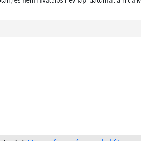
ptári) és nem hivatalos névnapi dátumai, amit a