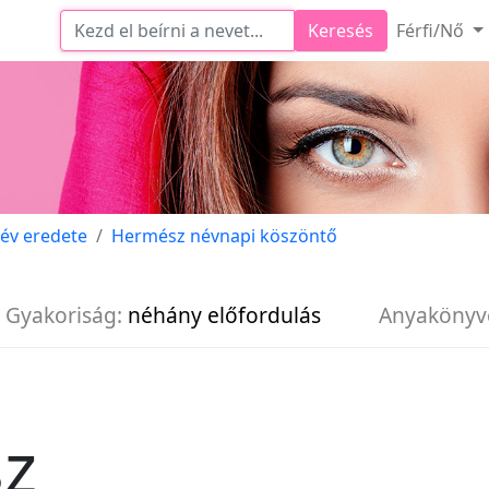
Keresés
Férfi/Nő
év eredete
Hermész névnapi köszöntő
Gyakoriság:
néhány előfordulás
Anyakönyv
z