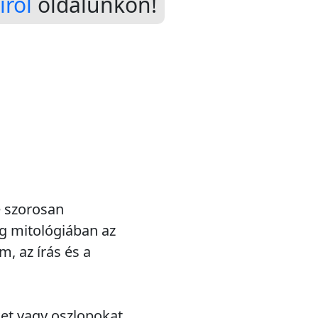
ról
oldalunkon!
e szorosan
g mitológiában az
m, az írás és a
ket vagy oszlopokat