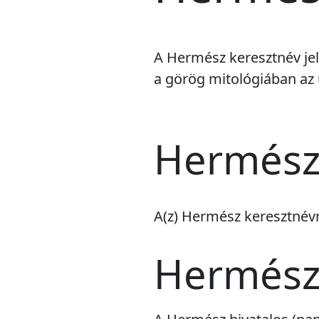
A Hermész keresztnév jel
a görög mitológiában az u
Hermész
A(z) Hermész keresztné
Hermész