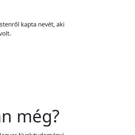
tenről kapta nevét, aki
olt.
an még?