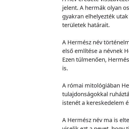
jelent. A hermák olyan o
gyakran elhelyezték utak
területek határait.
A Hermész név történelme
első említése a névnek 
Ezen túlmenően, Hermész
is.
A római mitológiában He
tulajdonságokkal ruházt
istenét a kereskedelem és
A Hermész név ma is elt
viselik ezt a nevet, hogy 