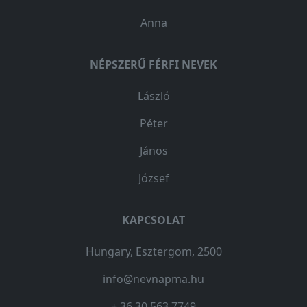
Anna
NÉPSZERŰ FÉRFI NEVEK
László
Péter
János
József
KAPCSOLAT
Hungary, Esztergom, 2500
info@nevnapma.hu
+ 36 30 563 7749