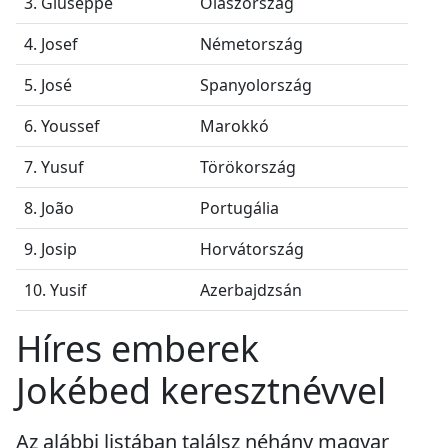
3. Giuseppe
Olaszország
4. Josef
Németország
5. José
Spanyolország
6. Youssef
Marokkó
7. Yusuf
Törökország
8. João
Portugália
9. Josip
Horvátország
10. Yusif
Azerbajdzsán
Híres emberek
Jokébed keresztnévvel
Az alábbi listában találsz néhány magyar