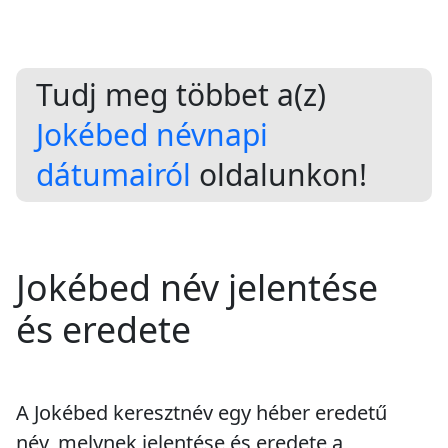
Tudj meg többet a(z)
Jokébed névnapi
dátumairól
oldalunkon!
Jokébed név jelentése
és eredete
A Jokébed keresztnév egy héber eredetű
név, melynek jelentése és eredete a