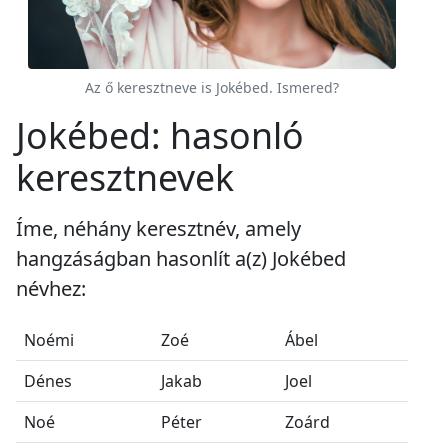
Az ő keresztneve is Jokébed. Ismered?
Jokébed: hasonló
keresztnevek
Íme, néhány keresztnév, amely
hangzáságban hasonlít a(z) Jokébed
névhez:
Noémi
Zoé
Ábel
Dénes
Jakab
Joel
Noé
Péter
Zoárd