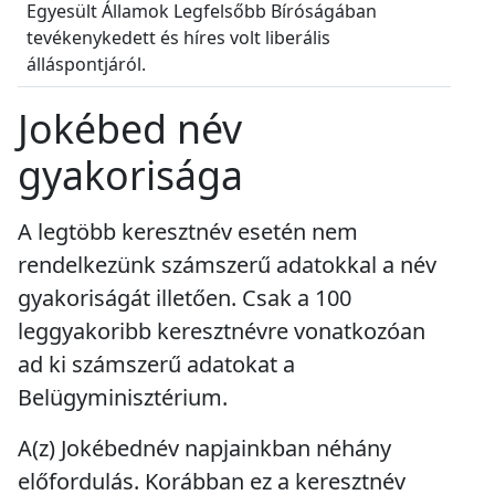
Egyesült Államok Legfelsőbb Bíróságában
tevékenykedett és híres volt liberális
álláspontjáról.
Jokébed név
gyakorisága
A legtöbb keresztnév esetén nem
rendelkezünk számszerű adatokkal a név
gyakoriságát illetően. Csak a 100
leggyakoribb keresztnévre vonatkozóan
ad ki számszerű adatokat a
Belügyminisztérium.
A(z) Jokébednév napjainkban
néhány
előfordulás
. Korábban ez a keresztnév