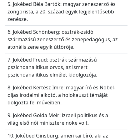
5. Jokébed Béla Bartók: magyar zeneszerző és
zongorista, a 20. század egyik legjelentősebb
zenésze.
6. Jokébed Schönberg: osztrák-zsidó
származású zeneszerző és zenepedagógus, az
atonális zene egyik úttörője.
7. Jokébed Freud: osztrák származású
pszichoanalitikus orvos, az ismert
pszichoanalitikus elmélet kidolgozója.
8. Jokébed Kertész Imre: magyar író és Nobel-
díjas irodalmi alkotó, a holokauszt témáját
dolgozta fel műveiben.
9. Jokébed Golda Meir: izraeli politikus és a
világ első női miniszterelnöke volt.
10. Jokébed Ginsburg: amerikai bíró, aki az