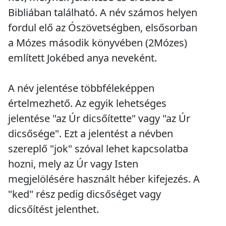
Bibliában található. A név számos helyen
fordul elő az Ószövetségben, elsősorban
a Mózes második könyvében (2Mózes)
említett Jokébed anya neveként.
A név jelentése többféleképpen
értelmezhető. Az egyik lehetséges
jelentése "az Úr dicsőítette" vagy "az Úr
dicsősége". Ezt a jelentést a névben
szereplő "jok" szóval lehet kapcsolatba
hozni, mely az Úr vagy Isten
megjelölésére használt héber kifejezés. A
"ked" rész pedig dicsőséget vagy
dicsőítést jelenthet.