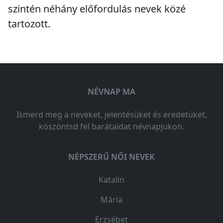
szintén
néhány előfordulás
nevek közé
tartozott.
NÉVNAP MA
Ismerd meg a neveket, jelentésüket és eredetüket,
köszöntsd fel barátaidat névnapjukon.
NÉPSZERŰ NŐI NEVEK
Katalin
Mária
Erzsébet