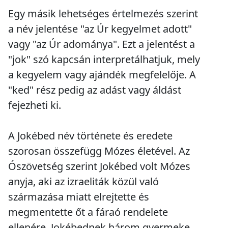
Egy másik lehetséges értelmezés szerint
a név jelentése "az Úr kegyelmet adott"
vagy "az Úr adománya". Ezt a jelentést a
"jok" szó kapcsán interpretálhatjuk, mely
a kegyelem vagy ajándék megfelelője. A
"ked" rész pedig az adást vagy áldást
fejezheti ki.
A Jokébed név története és eredete
szorosan összefügg Mózes életével. Az
Ószövetség szerint Jokébed volt Mózes
anyja, aki az izraeliták közül való
származása miatt elrejtette és
megmentette őt a fáraó rendelete
ellenére. Jokébednek három gyermeke