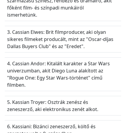
származású színész, rendező és drámaíró, akit
főként film- és színpadi munkáiról
ismerhetünk.
3. Cassian Elwes: Brit filmproducer, aki olyan
sikeres filmeket producált, mint az "Oscar-díjas
Dallas Buyers Club" és az "Eredet".
4. Cassian Andor: Kitalált karakter a Star Wars
univerzumban, akit Diego Luna alakított az
"Rogue One: Egy Star Wars-történet" című
filmben.
5. Kassian Troyer: Osztrák zenész és
zeneszerző, aki elektronikus zenét alkot.
6. Kassiani: Bizánci zeneszerző, költő és