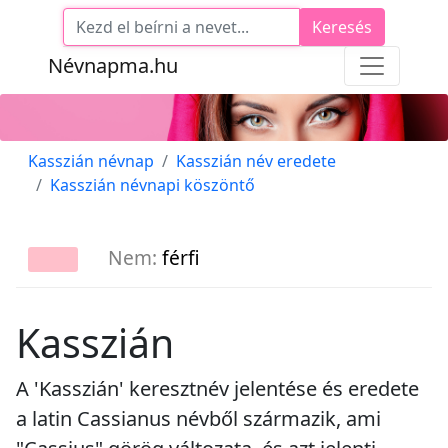
Keresés
Névnapma.hu
Kasszián névnap
Kasszián név eredete
Kasszián névnapi köszöntő
Nem:
férfi
Kasszián
A 'Kasszián' keresztnév jelentése és eredete
a latin Cassianus névből származik, ami