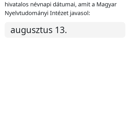
hivatalos névnapi dátumai, amit a Magyar
Nyelvtudományi Intézet javasol:
augusztus 13.