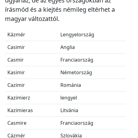
ugyanaz, de az egyes országokban az
írásmód és a kiejtés némileg eltérhet a
magyar változattól.
Kázmér
Lengyelország
Casimir
Anglia
Casmir
Franciaország
Kasimir
Németország
Cazimir
Románia
Kazimierz
lengyel
Kazimieras
Litvánia
Casmire
Franciaország
Cázmér
Szlovákia