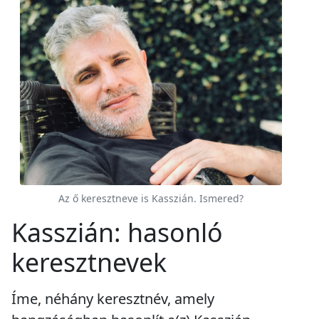
Az ő keresztneve is Kasszián. Ismered?
Kasszián: hasonló
keresztnevek
Íme, néhány keresztnév, amely