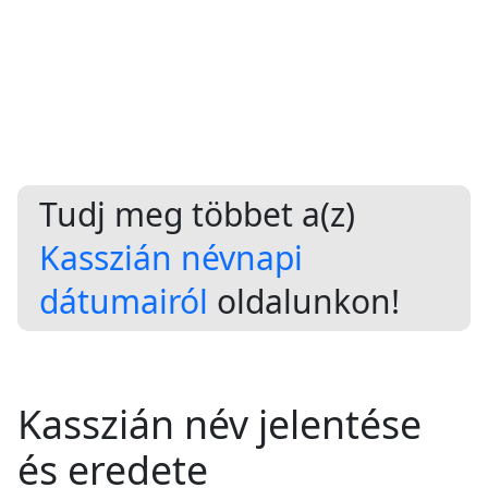
Tudj meg többet a(z)
Kasszián névnapi
dátumairól
oldalunkon!
Kasszián név jelentése
és eredete