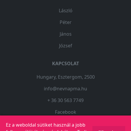
László
Péter
János
József
KAPCSOLAT
Hungary, Esztergom, 2500
info@nevnapma.hu
+ 36 30 563 7749
Facebook
Ez a weboldal sütiket használ a jobb