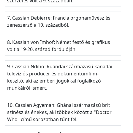
szerzetes volt a 9. században.
7. Cassian Debierre: Francia orgonaművész és
zeneszerző a 19. századból.
8. Kassian von Imhof: Német festő és grafikus
volt a 19-20. század fordulóján.
9. Cassian Ndiho: Ruandai származású kanadai
televíziós producer és dokumentumfilm-
készítő, aki az emberi jogokkal foglalkozó
munkáiról ismert.
10. Cassian Agyeman: Ghánai származású brit
színész és énekes, aki többek között a "Doctor
Who" című sorozatban tűnt fel.