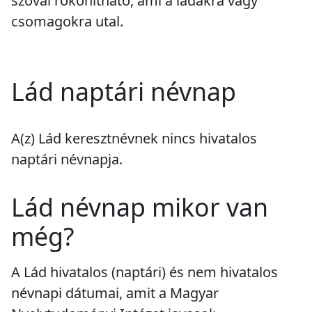
szóval rokonítható, ami a ládákra vagy
csomagokra utal.
Lád naptári névnap
A(z) Lád keresztnévnek
nincs
hivatalos
naptári névnapja.
Lád névnap mikor van
még?
A Lád hivatalos (naptári) és nem hivatalos
névnapi dátumai, amit a Magyar