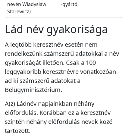
nevén Władysław
-gyártó.
Starewicz)
Lád név gyakorisága
A legtöbb keresztnév esetén nem
rendelkezünk számszerű adatokkal a név
gyakoriságát illetően. Csak a 100
leggyakoribb keresztnévre vonatkozóan
ad ki számszerű adatokat a
Belügyminisztérium.
A(z) Ládnév napjainkban
néhány
előfordulás
. Korábban ez a keresztnév
szintén
néhány előfordulás
nevek közé
tartozott.