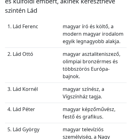
és külföldi embert, akinek keresztneve
szintén Lád
1. Lád Ferenc
magyar író és költő, a
modern magyar irodalom
egyik legnagyobb alakja.
2. Lád Ottó
magyar asztaliteniszező,
olimpiai bronzérmes és
többszörös Európa-
bajnok.
3. Lád Kornél
magyar színész, a
Vígszínház tagja.
4. Lád Péter
magyar képzőművész,
festő és grafikus.
5. Lád György
magyar televíziós
személyiség, a Nagy