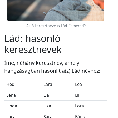
Az ő keresztneve is Lád. Ismered?
Lád: hasonló
keresztnevek
Íme, néhány keresztnév, amely
hangzáságban hasonlít a(z) Lád névhez:
Hédi
Lara
Lea
Léna
Lia
Lili
Linda
Liza
Lora
Luca
Sára
Bánk