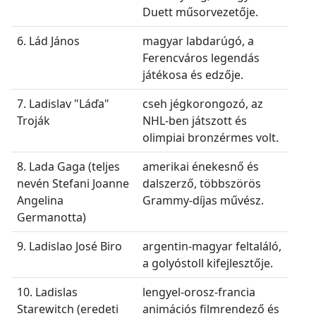
Duett műsorvezetője.
6. Lád János
magyar labdarúgó, a
Ferencváros legendás
játékosa és edzője.
7. Ladislav "Láďa"
cseh jégkorongozó, az
Troják
NHL-ben játszott és
olimpiai bronzérmes volt.
8. Lada Gaga (teljes
amerikai énekesnő és
nevén Stefani Joanne
dalszerző, többszörös
Angelina
Grammy-díjas művész.
Germanotta)
9. Ladislao José Biro
argentin-magyar feltaláló,
a golyóstoll kifejlesztője.
10. Ladislas
lengyel-orosz-francia
Starewitch (eredeti
animációs filmrendező és