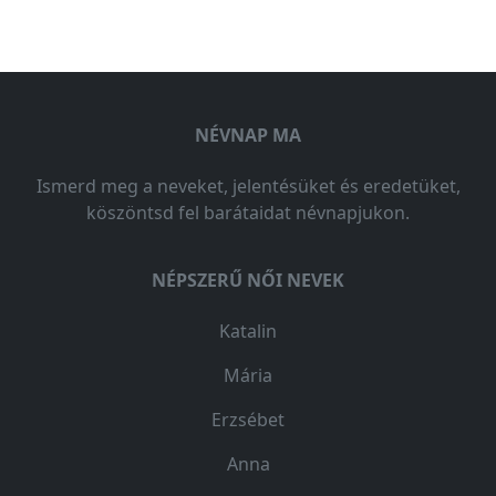
NÉVNAP MA
Ismerd meg a neveket, jelentésüket és eredetüket,
köszöntsd fel barátaidat névnapjukon.
NÉPSZERŰ NŐI NEVEK
Katalin
Mária
Erzsébet
Anna