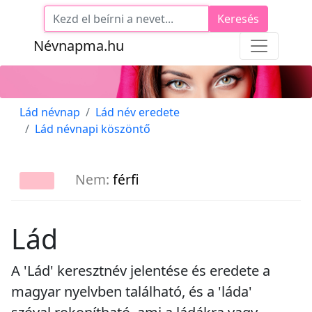
Keresés
Névnapma.hu
Lád névnap
Lád név eredete
Lád névnapi köszöntő
Nem:
férfi
Lád
A 'Lád' keresztnév jelentése és eredete a
magyar nyelvben található, és a 'láda'