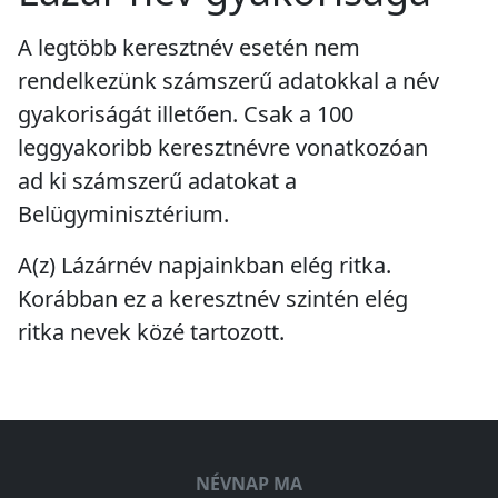
A legtöbb keresztnév esetén nem
rendelkezünk számszerű adatokkal a név
gyakoriságát illetően. Csak a 100
leggyakoribb keresztnévre vonatkozóan
ad ki számszerű adatokat a
Belügyminisztérium.
A(z) Lázárnév napjainkban
elég ritka
.
Korábban ez a keresztnév szintén
elég
ritka
nevek közé tartozott.
NÉVNAP MA