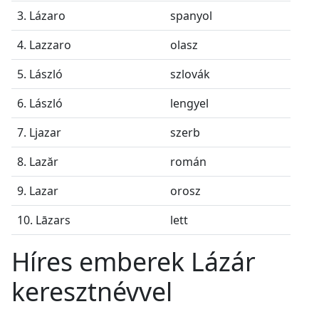
3. Lázaro
spanyol
4. Lazzaro
olasz
5. László
szlovák
6. László
lengyel
7. Ljazar
szerb
8. Lazăr
román
9. Lazar
orosz
10. Lāzars
lett
Híres emberek Lázár
keresztnévvel