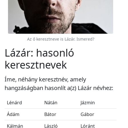
Az ő keresztneve is Lázár. Ismered?
Lázár: hasonló
keresztnevek
Íme, néhány keresztnév, amely
hangzáságban hasonlít a(z) Lázár névhez:
Lénárd
Nátán
Jázmin
Ádám
Bátor
Gábor
Kálmán
László
Lóránt