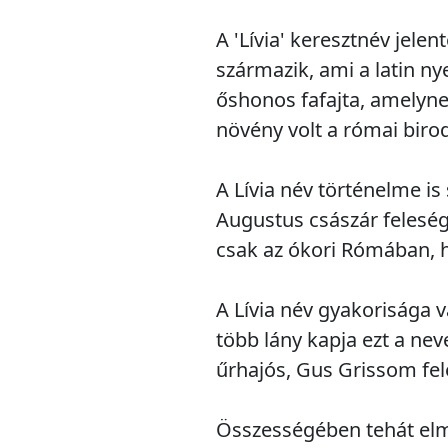
A 'Lívia' keresztnév jelent
származik, ami a latin ny
őshonos fafajta, amelynek
növény volt a római birod
A Lívia név történelme i
Augustus császár feleség
csak az ókori Rómában, h
A Lívia név gyakorisága 
több lány kapja ezt a ne
űrhajós, Gus Grissom fele
Összességében tehát elmon