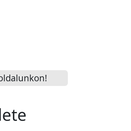
oldalunkon!
dete