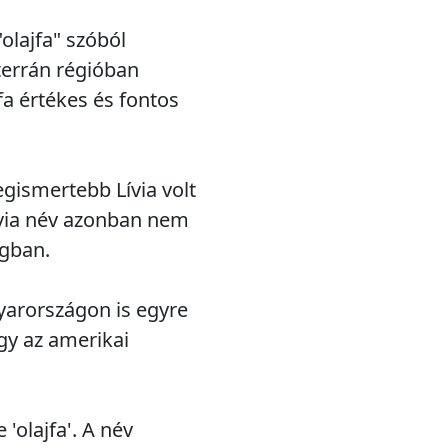
"olajfa" szóból
iterrán régióban
jfa értékes és fontos
egismertebb Lívia volt
Lívia név azonban nem
ágban.
yarországon is egyre
gy az amerikai
'olajfa'. A név