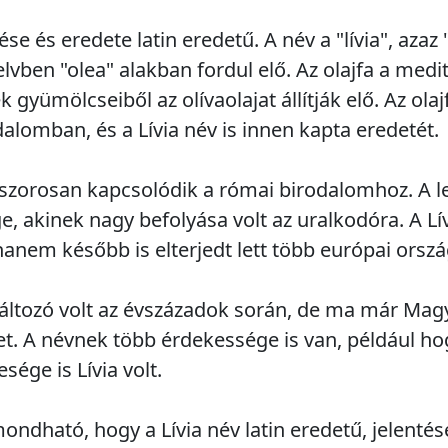
ése és eredete latin eredetű. A név a "lívia", azaz 
elvben "olea" alakban fordul elő. Az olajfa a med
 gyümölcseiből az olívaolajat állítják elő. Az ola
alomban, és a Lívia név is innen kapta eredetét.
s szorosan kapcsolódik a római birodalomhoz. A l
e, akinek nagy befolyása volt az uralkodóra. A 
anem később is elterjedt lett több európai orsz
változó volt az évszázadok során, de ma már Mag
vet. A névnek több érdekessége is van, például ho
sége is Lívia volt.
dható, hogy a Lívia név latin eredetű, jelentése 