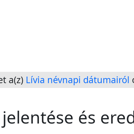
t a(z)
Lívia névnapi dátumairól
 jelentése és ere