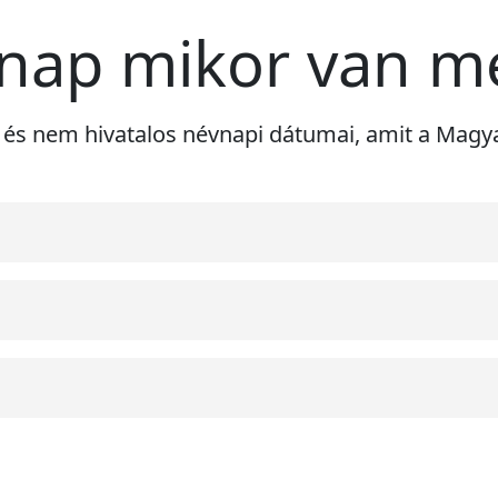
vnap mikor van m
ri) és nem hivatalos névnapi dátumai, amit a Mag