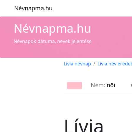
Névnapma.hu
Névnapma.hu
Névnapok dátuma, nevek jelentése
Lívia névnap
Lívia név erede
Nem:
női
Lívia