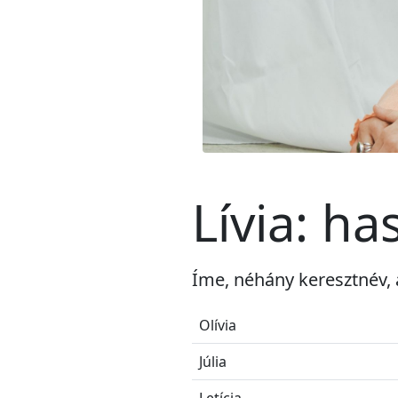
Lívia: h
Íme, néhány keresztnév, 
Olívia
Júlia
Letícia