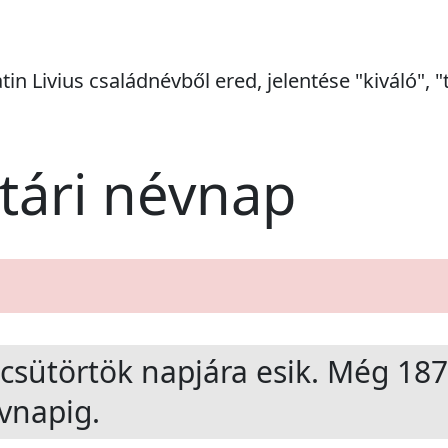
tin Livius családnévből ered, jelentése "kiváló", "t
ptári névnap
csütörtök
napjára esik. Még
187
vnapig.