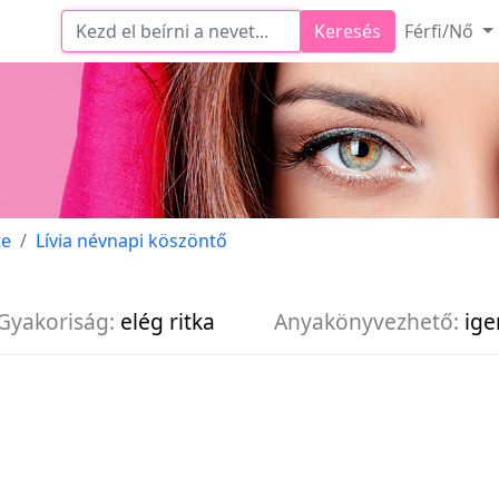
Keresés
Férfi/Nő
te
Lívia névnapi köszöntő
Gyakoriság:
elég ritka
Anyakönyvezhető:
ige