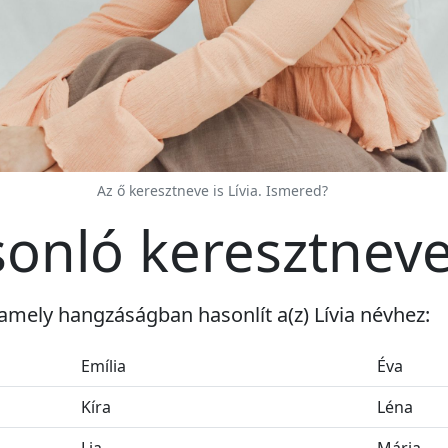
Az ő keresztneve is Lívia. Ismered?
asonló keresztnev
amely hangzáságban hasonlít a(z) Lívia névhez:
Emília
Éva
Kíra
Léna
Lia
Mária