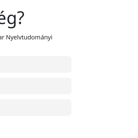
ég?
yar Nyelvtudományi