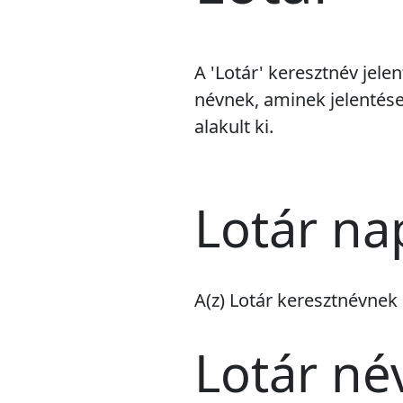
A 'Lotár' keresztnév jel
névnek, aminek jelentése
alakult ki.
Lotár na
A(z) Lotár keresztnévnek
Lotár né