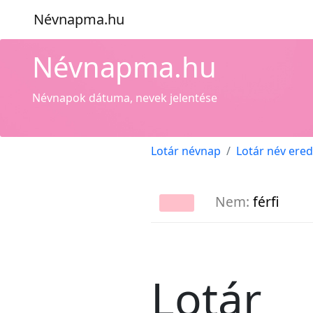
Névnapma.hu
Névnapma.hu
Névnapok dátuma, nevek jelentése
Lotár névnap
Lotár név ere
Nem:
férfi
Lotár