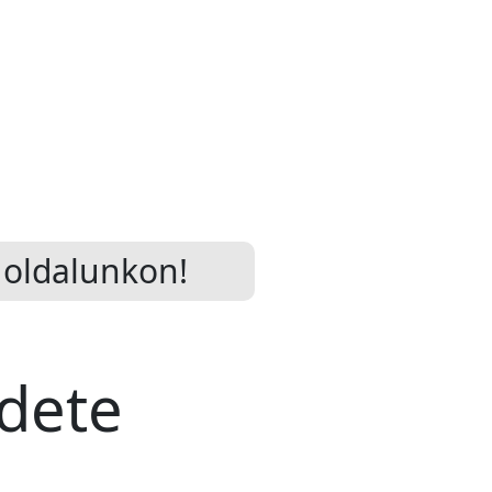
oldalunkon!
edete