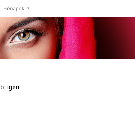
Hónapok
tő:
igen