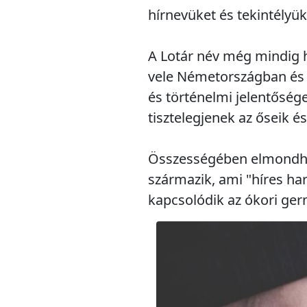
hírnevüket és tekintélyü
A Lotár név még mindig 
vele Németországban és 
és történelmi jelentőség
tisztelegjenek az őseik é
Összességében elmondhat
származik, ami "híres ha
kapcsolódik az ókori ge