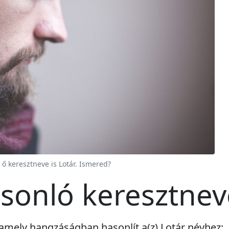
 ő keresztneve is Lotár. Ismered?
asonló keresztne
amely hangzáságban hasonlít a(z) Lotár névhez: