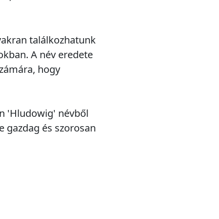
yakran találkozhatunk
okban. A név eredete
 számára, hogy
n 'Hludowig' névből
me gazdag és szorosan