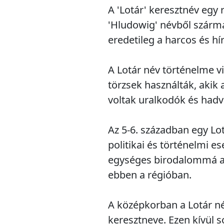
A 'Lotár' keresztnév egy
'Hludowig' névből származ
eredetileg a harcos és hí
A Lotár név történelme vi
törzsek használták, akik 
voltak uralkodók és hadv
Az 5-6. században egy Lotá
politikai és történelmi e
egységes birodalommá ala
ebben a régióban.
A középkorban a Lotár né
keresztneve. Ezen kívül s