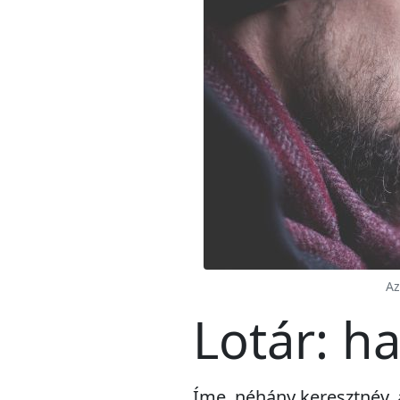
Az
Lotár: h
Íme, néhány keresztnév, 