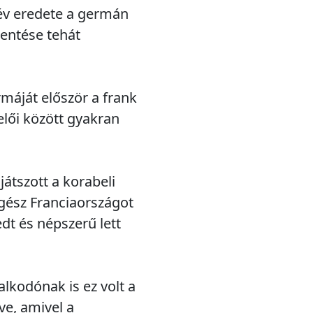
név eredete a germán
lentése tehát
rmáját először a frank
elői között gyakran
játszott a korabeli
egész Franciaországot
dt és népszerű lett
lkodónak is ez volt a
ve, amivel a