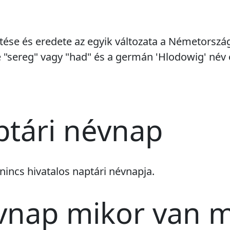
entése és eredete az egyik változata a Németorszá
 "sereg" vagy "had" és a germán 'Hlodowig' név 
ptári névnap
nincs
hivatalos naptári névnapja.
vnap mikor van 