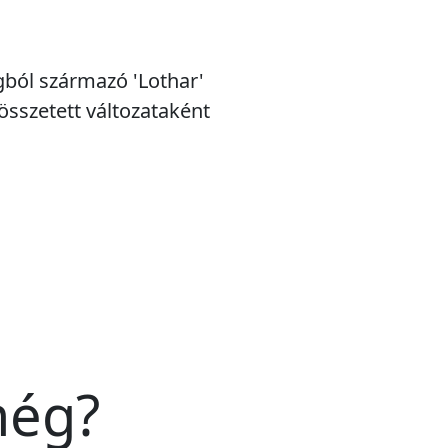
gból származó 'Lothar'
összetett változataként
még?