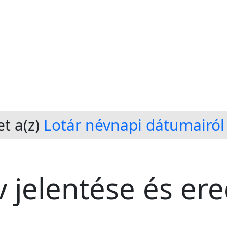
t a(z)
Lotár névnapi dátumairól
v jelentése és er