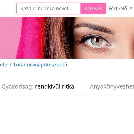
Keresés
Férfi/Nő
dete
Lotár névnapi köszöntő
Gyakoriság:
rendkívül ritka
Anyakönyvezhe