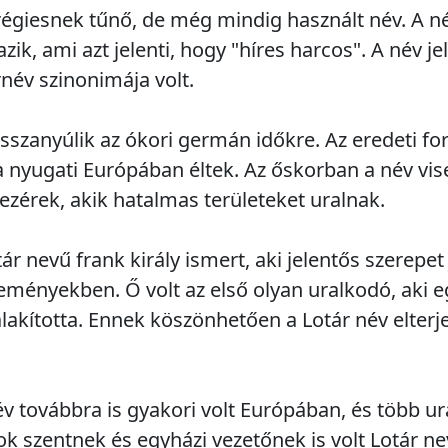
 régiesnek tűnő, de még mindig használt név. A 
ik, ami azt jelenti, hogy "híres harcos". A név je
rnév szinonimája volt.
sszanyúlik az ókori germán időkre. Az eredeti fo
a nyugati Európában éltek. Az őskorban a név vis
ezérek, akik hatalmas területeket uralnak.
r nevű frank király ismert, aki jelentős szerepet 
seményekben. Ő volt az első olyan uralkodó, aki 
kította. Ennek köszönhetően a Lotár név elterje
v továbbra is gyakori volt Európában, és több ura
ok szentnek és egyházi vezetőnek is volt Lotár ne