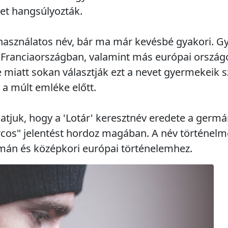
ket hangsúlyozták.
használatos név, bár ma már kevésbé gyakori. G
Franciaországban, valamint más európai ország
e miatt sokan választják ezt a nevet gyermekeik
s a múlt emléke előtt.
juk, hogy a 'Lotár' keresztnév eredete a germá
rcos" jelentést hordoz magában. A név történel
rmán és középkori európai történelemhez.