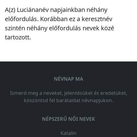
A(z) Luciánanév napjainkban
néhány
előfordulás
. Korábban ez a keresztnév
szintén
néhány előfordulás
nevek közé
tartozott.
NÉVNAP MA
Ismerd meg a neveket, jelentésüket és eredetüket,
köszöntsd fel barátaidat névnapjukon.
NÉPSZERŰ NŐI NEVEK
Katalin