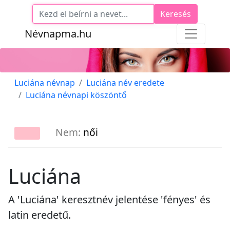
Keresés
Névnapma.hu
Luciána névnap
Luciána név eredete
Luciána névnapi köszöntő
Nem:
női
Luciána
A 'Luciána' keresztnév jelentése 'fényes' és
latin eredetű.