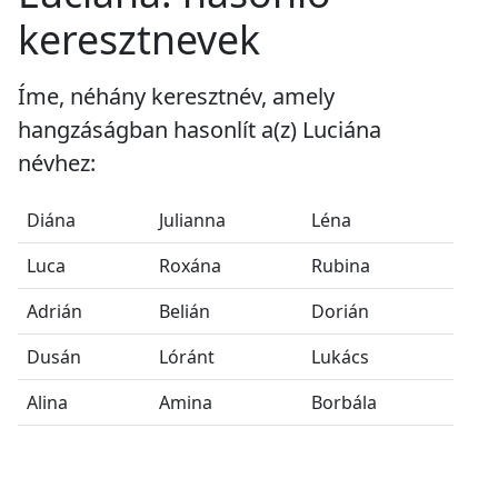
keresztnevek
Íme, néhány keresztnév, amely
hangzáságban hasonlít a(z) Luciána
névhez:
Diána
Julianna
Léna
Luca
Roxána
Rubina
Adrián
Belián
Dorián
Dusán
Lóránt
Lukács
Alina
Amina
Borbála