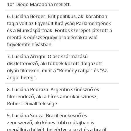
10" Diego Maradona mellett.
6. Luciána Berger: Brit politikus, aki korábban
tagja volt az Egyesült Királyság Parlamentjének
és a Munkáspártnak. Fontos szerepet játszott a
mentális egészségügyi problémákra való
figyelemfelhívásban.
7. Luciána Arrighi: Olasz származású
díszlettervező, aki többek között dolgozott
olyan filmeken, mint a "Remény rabjai" és "Az
angol beteg".
8. Luciána Pedraza: Argentin színésznő és
filmrendező, aki a híres amerikai színész,
Robert Duvall felesége.
9. Luciána Souza: Brazil énekesnő és
zeneszerző, aki képes több műfajban is
megállni a helyét, beleértve a jazzt és a brazil