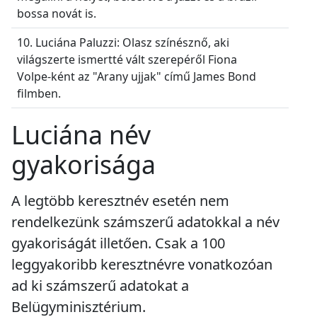
bossa novát is.
10. Luciána Paluzzi: Olasz színésznő, aki
világszerte ismertté vált szerepéről Fiona
Volpe-ként az "Arany ujjak" című James Bond
filmben.
Luciána név
gyakorisága
A legtöbb keresztnév esetén nem
rendelkezünk számszerű adatokkal a név
gyakoriságát illetően. Csak a 100
leggyakoribb keresztnévre vonatkozóan
ad ki számszerű adatokat a
Belügyminisztérium.