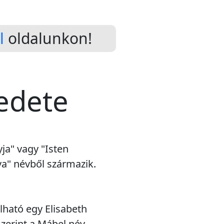
l
oldalunkon!
redete
ja" vagy "Isten
va" névből származik.
lható egy Elisabeth
szerint a Mábel név