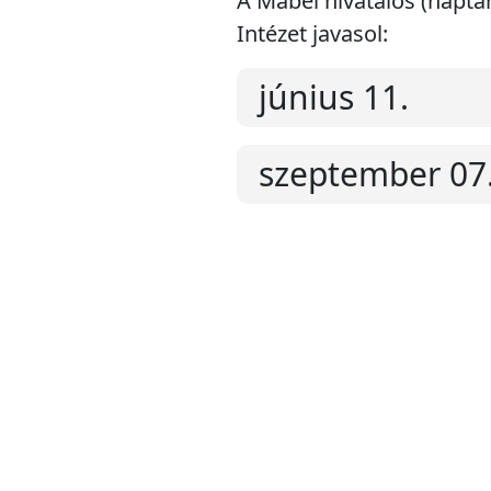
A Mábel hivatalos (naptá
Intézet javasol:
június 11.
szeptember 07