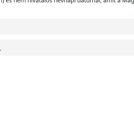
ri) és nem hivatalos névnapi dátumai, amit a M
.