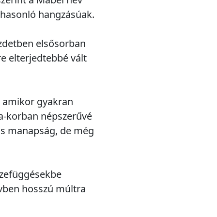
h' hasonló hangzásúak.
ezdetben elsősorban
e elterjedtebbé vált
, amikor gyakran
ria-korban népszerűvé
tos manapság, de még
sszefüggésekbe
elvben hosszú múltra