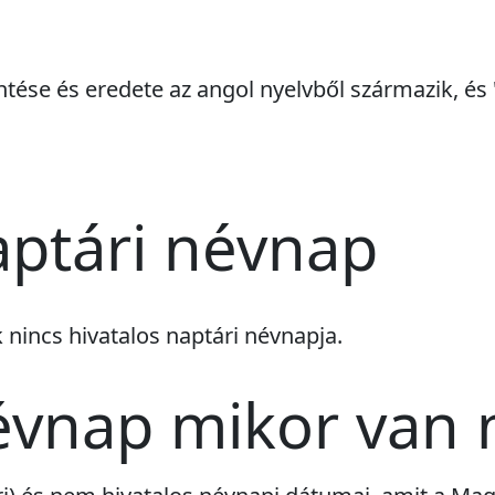
ntése és eredete az angol nyelvből származik, és
ptári névnap
k
nincs
hivatalos naptári névnapja.
évnap mikor van