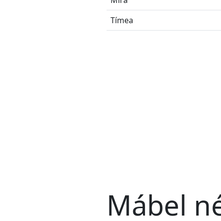
Míra
Tímea
Mábel né