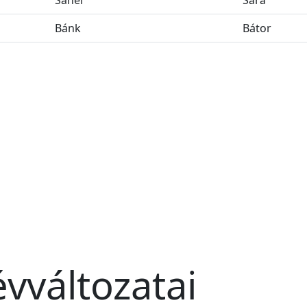
Sanel
Sára
Bánk
Bátor
vváltozatai