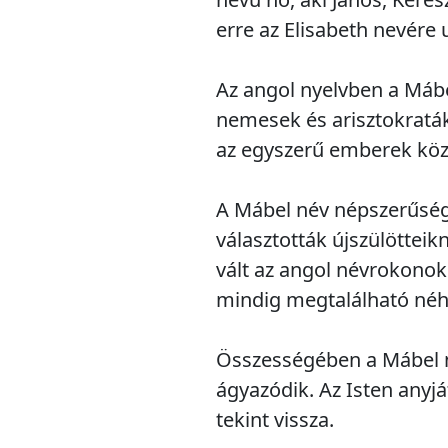
erre az Elisabeth nevére 
Az angol nyelvben a Mábe
nemesek és arisztokraták 
az egyszerű emberek közö
A Mábel név népszerűsége
választották újszülöttei
vált az angol névrokono
mindig megtalálható néh
Összességében a Mábel né
ágyazódik. Az Isten anyjá
tekint vissza.