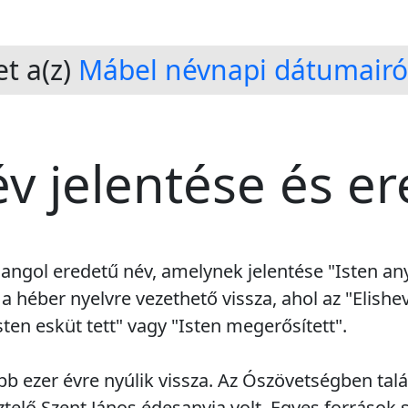
t a(z)
Mábel névnapi dátumairó
v jelentése és e
 angol eredetű név, amelynek jelentése "Isten any
a héber nyelvre vezethető vissza, ahol az "Elishe
sten esküt tett" vagy "Isten megerősített".
bb ezer évre nyúlik vissza. Az Ószövetségben talá
ztelő Szent János édesanyja volt. Egyes források 