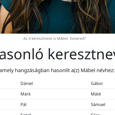
Az ő keresztneve is Mábel. Ismered?
asonló keresztne
 amely hangzáságban hasonlít a(z) Mábel névhez:
Dániel
Gábor
Márk
Máté
Pál
Sámuel