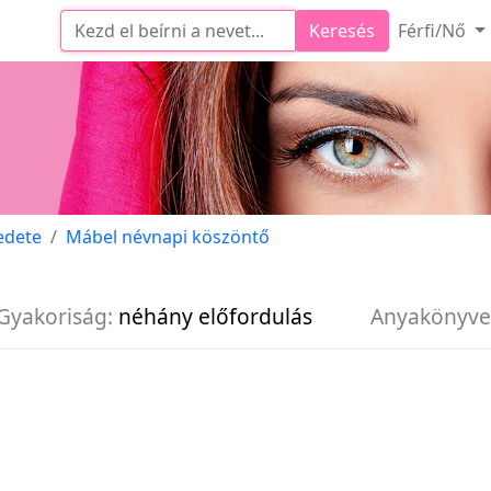
Keresés
Férfi/Nő
edete
Mábel névnapi köszöntő
Gyakoriság:
néhány előfordulás
Anyakönyve