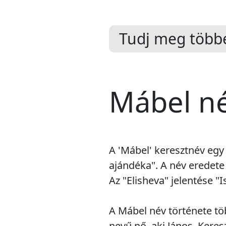
Tudj meg többe
Mábel né
A 'Mábel' keresztnév egy
ajándéka". A név eredete 
Az "Elisheva" jelentése "I
A Mábel név története tö
nevű nő, aki János, Keres