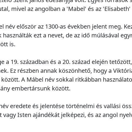
utal, mivel az angolban a 'Mabel' és az 'Elisabet
l név először az 1300-as években jelent meg. K
használták ezt a nevet, de az idő múlásával egyr
tt is.
 a 19. században és a 20. század elején tetőzött
knek. Ez részben annak köszönhető, hogy a Viktó
k között. A Mábel név sokkal ritkábban használa
ány embertársunk között.
v eredete és jelentése történelmi és vallási ö
t vagy Isten ajándékát jelképezi, és az angol ny