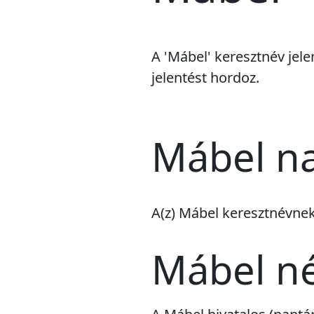
A 'Mábel' keresztnév jele
jelentést hordoz.
Mábel na
A(z) Mábel keresztnévne
Mábel n