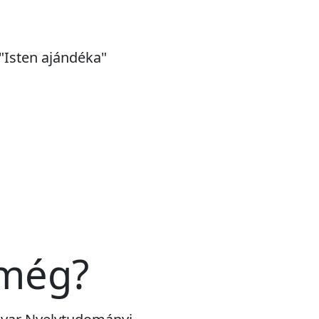
 "Isten ajándéka"
 még?