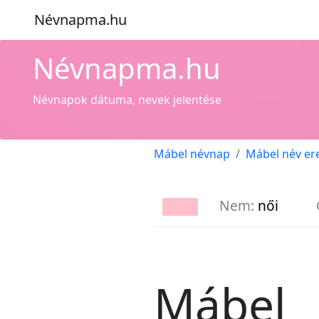
Névnapma.hu
Névnapma.hu
Névnapok dátuma, nevek jelentése
Mábel névnap
Mábel név er
Nem:
női
Mábel