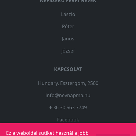
NÉPSZERŰ FÉRFI NEVEK
László
Péter
János
József
KAPCSOLAT
Hungary, Esztergom, 2500
info@nevnapma.hu
+ 36 30 563 7749
Facebook
Ez a weboldal sütiket használ a jobb