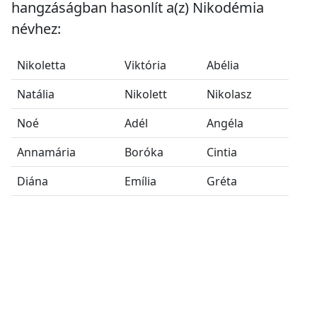
hangzáságban hasonlít a(z) Nikodémia
névhez:
Nikoletta
Viktória
Abélia
Natália
Nikolett
Nikolasz
Noé
Adél
Angéla
Annamária
Boróka
Cintia
Diána
Emília
Gréta