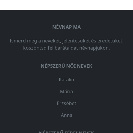
NÉVNAP MA
Ismerd meg a neveket, jelentésüket és eredetüket,
köszöntsd fel barátaidat névnapjukon.
NÉPSZERŰ NŐI NEVEK
Katalin
Mária
Erzsébet
Anna