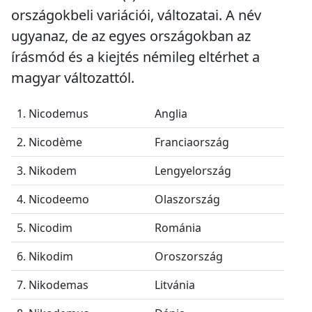
országokbeli variációi, változatai. A név
ugyanaz, de az egyes országokban az
írásmód és a kiejtés némileg eltérhet a
magyar változattól.
1. Nicodemus
Anglia
2. Nicodème
Franciaország
3. Nikodem
Lengyelország
4. Nicodeemo
Olaszország
5. Nicodim
Románia
6. Nikodim
Oroszország
7. Nikodemas
Litvánia