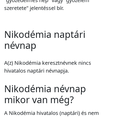
"győzedelmes nép" vagy "győzelem
szeretete" jelentéssel bír.
Nikodémia naptári
névnap
A(z) Nikodémia keresztnévnek
nincs
hivatalos naptári névnapja.
Nikodémia névnap
mikor van még?
A Nikodémia hivatalos (naptári) és nem