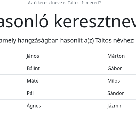
Az ő keresztneve is Táltos. Ismered?
hasonló keresztne
amely hangzáságban hasonlít a(z) Táltos névhez:
János
Márton
Bálint
Gábor
Máté
Milos
Pál
Sándor
Ágnes
Jázmin