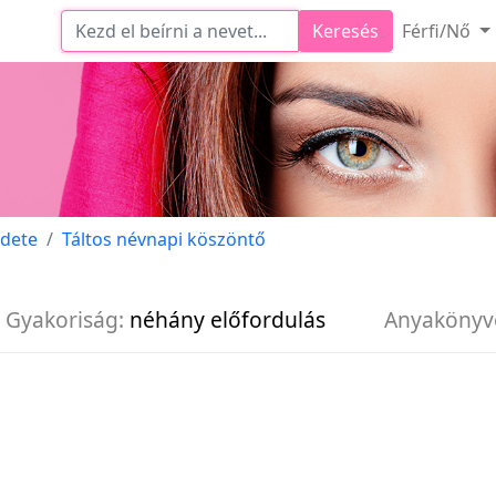
Keresés
Férfi/Nő
edete
Táltos névnapi köszöntő
Gyakoriság:
néhány előfordulás
Anyakönyv