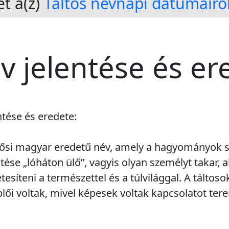
t a(z)
Táltos névnapi dátumairó
év jelentése és er
ntése és eredete:
y ősi magyar eredetű név, amely a hagyományok 
ntése „lóháton ülő”, vagyis olyan személyt takar, 
tesíteni a természettel és a túlvilággal. A táltos
lői voltak, mivel képesek voltak kapcsolatot te