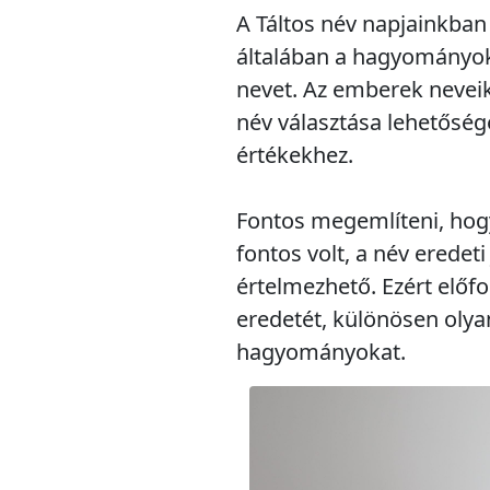
A Táltos név napjainkban
általában a hagyományokr
nevet. Az emberek neveik
név választása lehetősé
értékekhez.
Fontos megemlíteni, hogy
fontos volt, a név erede
értelmezhető. Ezért előf
eredetét, különösen olya
hagyományokat.