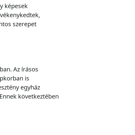
gy képesek
tevékenykedtek,
ntos szerepet
ban. Az írásos
épkorban is
esztény egyház
a. Ennek következtében