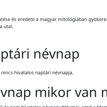
lentése és eredete a magyar mitológiában gyöker
a utal.
aptári névnap
k
nincs
hivatalos naptári névnapja.
évnap mikor van