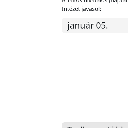
A Táltos hivatalos (napt
Intézet javasol:
január 05.