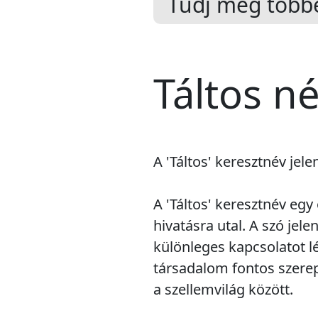
Tudj meg többe
Táltos n
A 'Táltos' keresztnév jele
A 'Táltos' keresztnév eg
hivatásra utal. A szó jele
különleges kapcsolatot lé
társadalom fontos szerep
a szellemvilág között.