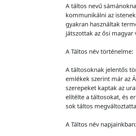
A táltos nevű sámánoknak
kommunikálni az istenekk
gyakran használtak termé
játszottak az ősi magyar 
A Táltos név történelme:
A táltosoknak jelentős t
emlékek szerint már az Á
szerepeket kaptak az ur
elítélte a táltosokat, és
sok táltos megváltoztatt
A Táltos név napjainkban