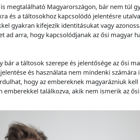
 is megtalálható Magyarországon, bár nem túl g
a és a táltosokhoz kapcsolódó jelentésre utalva 
kel gyakran kifejezik identitásukat vagy azonoss
get ad arra, hogy kapcsolódjanak az ősi magyar
 bár a táltosok szerepe és jelentősége az ősi 
ti jelentése és használata nem mindenki számára 
ordulhat, hogy az embereknek magyarázniuk kell a
n emberekkel találkozva, akik nem ismerik az ős