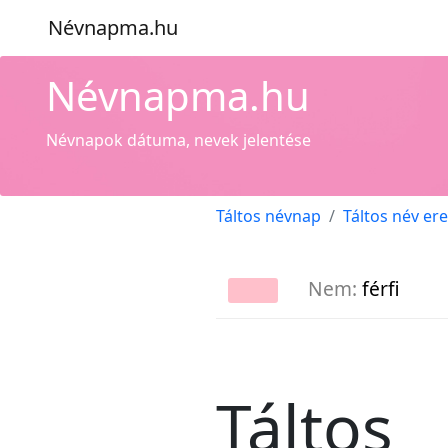
Névnapma.hu
Névnapma.hu
Névnapok dátuma, nevek jelentése
Táltos névnap
Táltos név er
Nem:
férfi
Táltos