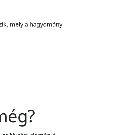
ezik, mely a hagyomány
 még?