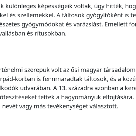
 különleges képességeik voltak, úgy hitték, ho
el és szellemekkel. A táltosok gyógyítóként is 
szetes gyógymódokat és varázslást. Emellett fo
vallásban és rítusokban.
örténelmi szerepük volt az ősi magyar társadalom
rpád-korban is fennmaradtak táltosok, és a köz
alkodók udvarában. A 13. századra azonban a ker
 erőfeszítéseket tettek a hagyományuk elfojtásár
a nevét vagy más tevékenységet választott.
: