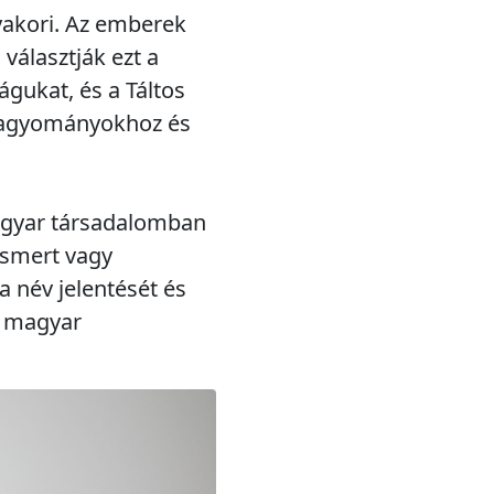
yakori. Az emberek
választják ezt a
águkat, és a Táltos
 hagyományokhoz és
magyar társadalomban
ismert vagy
 név jelentését és
i magyar