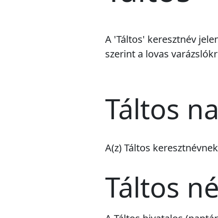
A 'Táltos' keresztnév je
szerint a lovas varázslókr
Táltos n
A(z) Táltos keresztnévne
Táltos n