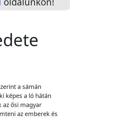
l
oldalunkon!
edete
szerint a sámán
aki képes a ló hátán
ok az ősi magyar
remteni az emberek és