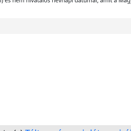
ári) és nem hivatalos névnapi dátumai, amit a M