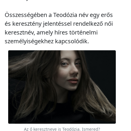
Összességében a Teodózia név egy erős
és keresztény jelentéssel rendelkező női
keresztnév, amely híres történelmi
személyiségekhez kapcsolódik.
Az ő keresztneve is Teodózia. Ismered?