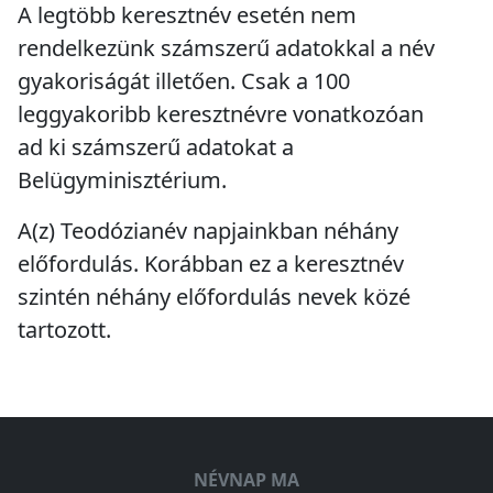
A legtöbb keresztnév esetén nem
rendelkezünk számszerű adatokkal a név
gyakoriságát illetően. Csak a 100
leggyakoribb keresztnévre vonatkozóan
ad ki számszerű adatokat a
Belügyminisztérium.
A(z) Teodózianév napjainkban
néhány
előfordulás
. Korábban ez a keresztnév
szintén
néhány előfordulás
nevek közé
tartozott.
NÉVNAP MA