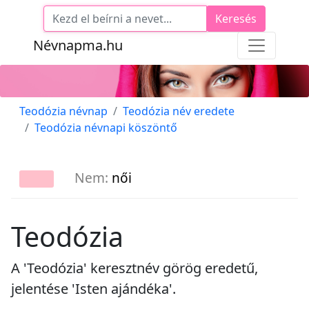
Keresés
Névnapma.hu
Teodózia névnap
Teodózia név eredete
Teodózia névnapi köszöntő
Nem:
női
Teodózia
A 'Teodózia' keresztnév görög eredetű,
jelentése 'Isten ajándéka'.