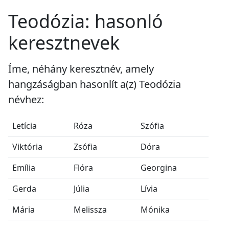
Teodózia: hasonló
keresztnevek
Íme, néhány keresztnév, amely
hangzáságban hasonlít a(z) Teodózia
névhez:
Letícia
Róza
Szófia
Viktória
Zsófia
Dóra
Emília
Flóra
Georgina
Gerda
Júlia
Lívia
Mária
Melissza
Mónika