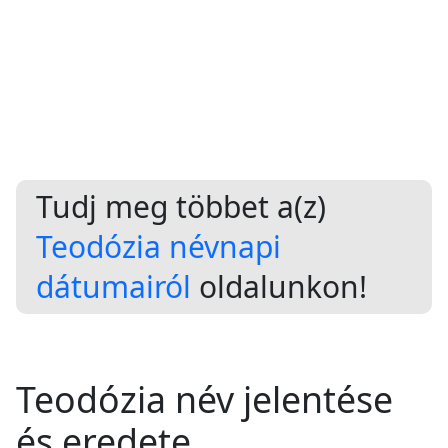
Tudj meg többet a(z)
Teodózia névnapi
dátumairól
oldalunkon!
Teodózia név jelentése
és eredete