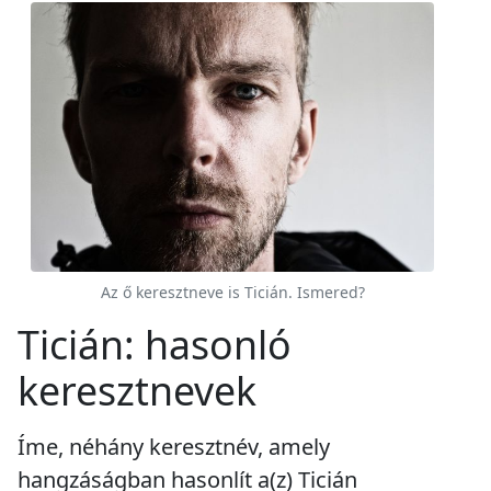
Az ő keresztneve is Ticián. Ismered?
Ticián: hasonló
keresztnevek
Íme, néhány keresztnév, amely
hangzáságban hasonlít a(z) Ticián