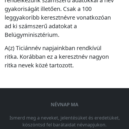
rendelkezünk számszerű adatokkal a név
gyakoriságát illetően. Csak a 100
leggyakoribb keresztnévre vonatkozóan
ad ki számszerű adatokat a
Belügyminisztérium.
A(z) Ticiánnév napjainkban
rendkívül
ritka
. Korábban ez a keresztnév
nagyon
ritka
nevek közé tartozott.
NÉVNAP MA
Ismerd meg a neveket, jelentésüket és eredetüket,
köszöntsd fel barátaidat névnapjukon.