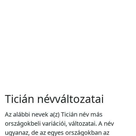
Ticián névváltozatai
Az alábbi nevek a(z) Ticián név más
országokbeli variációi, változatai. A név
ugyanaz, de az egyes országokban az