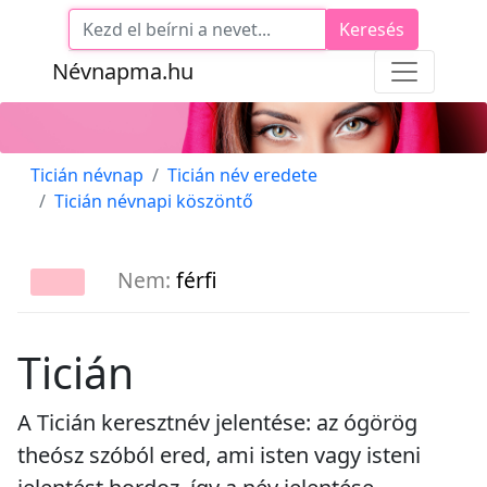
Keresés
Névnapma.hu
Ticián névnap
Ticián név eredete
Ticián névnapi köszöntő
Nem:
férfi
Ticián
A Ticián keresztnév jelentése: az ógörög
theósz szóból ered, ami isten vagy isteni