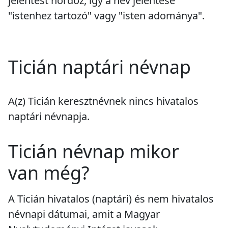
jelentést hordoz, így a név jelentése
"istenhez tartozó" vagy "isten adománya".
Ticián naptári névnap
A(z) Ticián keresztnévnek
nincs
hivatalos
naptári névnapja.
Ticián névnap mikor
van még?
A Ticián hivatalos (naptári) és nem hivatalos
névnapi dátumai, amit a Magyar