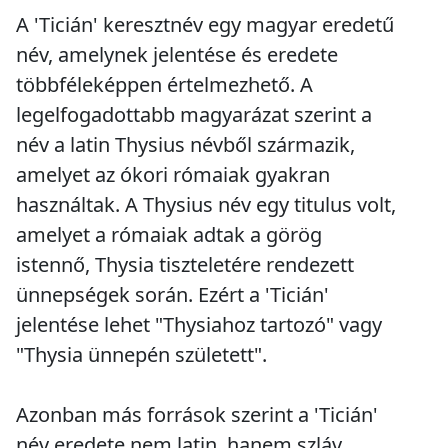
A 'Ticián' keresztnév egy magyar eredetű
név, amelynek jelentése és eredete
többféleképpen értelmezhető. A
legelfogadottabb magyarázat szerint a
név a latin Thysius névből származik,
amelyet az ókori rómaiak gyakran
használtak. A Thysius név egy titulus volt,
amelyet a rómaiak adtak a görög
istennő, Thysia tiszteletére rendezett
ünnepségek során. Ezért a 'Ticián'
jelentése lehet "Thysiahoz tartozó" vagy
"Thysia ünnepén született".
Azonban más források szerint a 'Ticián'
név eredete nem latin, hanem szláv