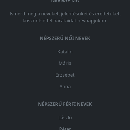
NÉVNAP MA
Ismerd meg a neveket, jelentésüket és eredetüket,
köszöntsd fel barátaidat névnapjukon.
NÉPSZERŰ NŐI NEVEK
Katalin
Mária
Erzsébet
Anna
NÉPSZERŰ FÉRFI NEVEK
László
Péter