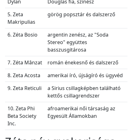
Dylan
Douglas fia, színész
5. Zeta
görög popsztár és dalszerző
Makripulias
6. Zéta Bosio
argentin zenész, az "Soda
Stereo" együttes
basszusgitárosa
7. Zéta Mânzat
román énekesnő és dalszerző
8. Zeta Acosta
amerikai író, újságíró és ügyvéd
9. Zeta Reticuli
a Sirius csillagképben található
kettős csillagrendszer
10. Zeta Phi
afroamerikai női társaság az
Beta Society
Egyesült Államokban
Inc.