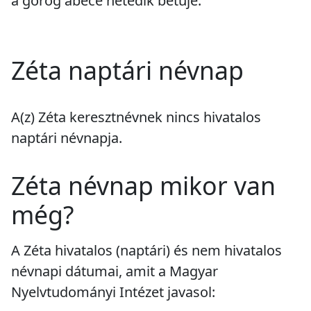
a görög ábécé hetedik betűje.
Zéta naptári névnap
A(z) Zéta keresztnévnek
nincs
hivatalos
naptári névnapja.
Zéta névnap mikor van
még?
A Zéta hivatalos (naptári) és nem hivatalos
névnapi dátumai, amit a Magyar
Nyelvtudományi Intézet javasol: