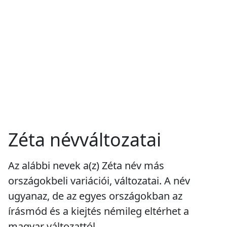
Zéta névváltozatai
Az alábbi nevek a(z) Zéta név más
országokbeli variációi, változatai. A név
ugyanaz, de az egyes országokban az
írásmód és a kiejtés némileg eltérhet a
magyar változattól.