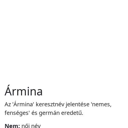
Ármina
Az 'Ármina' keresztnév jelentése 'nemes,
fenséges' és germán eredetű.
Nem:
női név