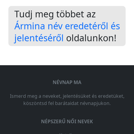
Tudj meg többet az
Ármina név eredetéről és
jelentéséről
oldalunkon!
NÉVNAP MA
Ismerd meg a neveket, jelentésüket és eredetüket,
köszöntsd fel barátaidat névnapjukon.
NÉPSZERŰ NŐI NEVEK