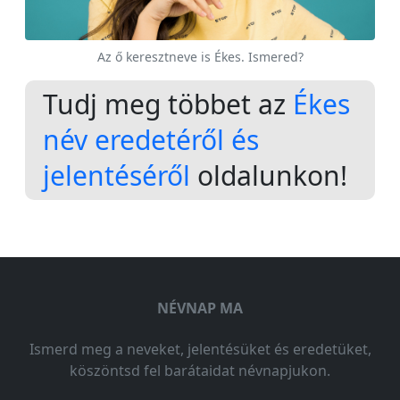
Az ő keresztneve is Ékes. Ismered?
Tudj meg többet az
Ékes
név eredetéről és
jelentéséről
oldalunkon!
NÉVNAP MA
Ismerd meg a neveket, jelentésüket és eredetüket,
köszöntsd fel barátaidat névnapjukon.