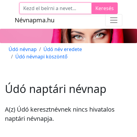
Keresés
Névnapma.hu
Údó névnap
Údó név eredete
Údó névnapi köszöntő
Údó naptári névnap
A(z) Údó keresztnévnek
nincs
hivatalos
naptári névnapja.