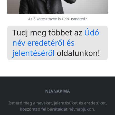
Az ő keresztneve is Údó. Ismered?
Tudj meg többet az
Údó
név eredetéről és
jelentéséről
oldalunkon!
NÉVNAP MA
Ismerd meg a neveket, jelentésüket és eredetüket,
köszöntsd fel barátaidat névnapjukon.