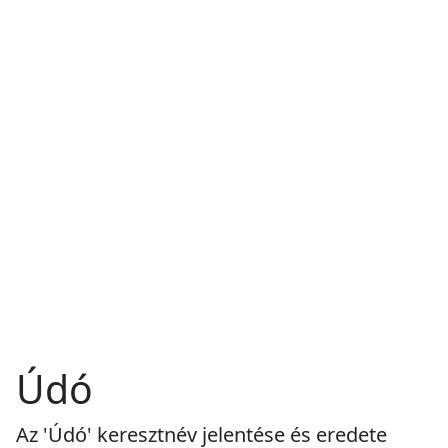
Údó
Az 'Údó' keresztnév jelentése és eredete