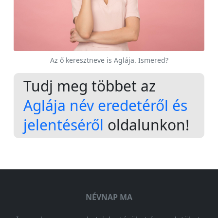
Az ő keresztneve is Aglája. Ismered?
Tudj meg többet az
Aglája név eredetéről és
jelentéséről
oldalunkon!
NÉVNAP MA