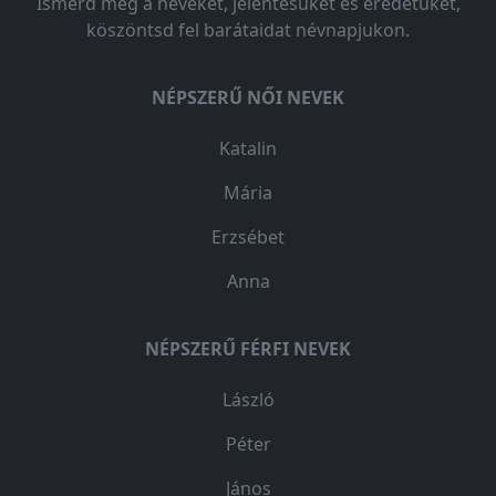
Ismerd meg a neveket, jelentésüket és eredetüket,
köszöntsd fel barátaidat névnapjukon.
NÉPSZERŰ NŐI NEVEK
Katalin
Mária
Erzsébet
Anna
NÉPSZERŰ FÉRFI NEVEK
László
Péter
János