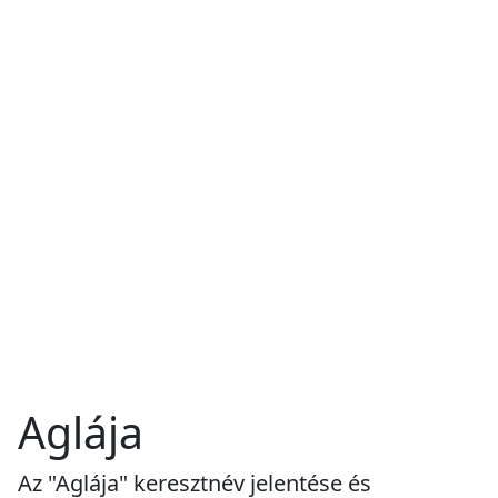
Aglája
Az "Aglája" keresztnév jelentése és