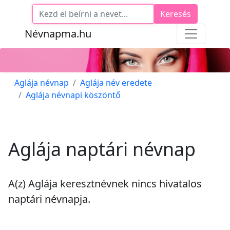
Keresés
Névnapma.hu
Aglája névnap
Aglája név eredete
Aglája névnapi köszöntő
Aglája naptári névnap
A(z) Aglája keresztnévnek
nincs
hivatalos
naptári névnapja.