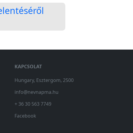
elentéséről
KAPCSOLAT
Hungary, Esztergom, 2500
info@nevnapma.hu
+ 36 30 563 7749
Facebook