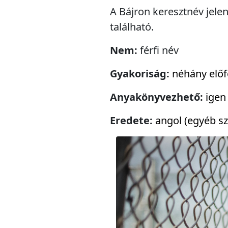
A Bájron keresztnév jele
található.
Nem:
férfi név
Gyakoriság:
néhány előf
Anyakönyvezhető:
igen
Eredete:
angol (egyéb sz