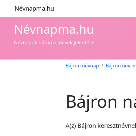
Névnapma.hu
Névnapma.hu
Névnapok dátuma, nevek jelentése
Bájron névnap
Bájron név e
Bájron n
A(z) Bájron keresztnévn