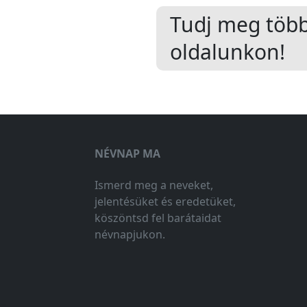
Tudj meg töb
oldalunkon!
NÉVNAP MA
Ismerd meg a neveket,
jelentésüket és eredetüket,
köszöntsd fel barátaidat
névnapjukon.