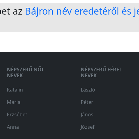
bet az
Bájron név eredetéről és j
NÉPSZERŰ NŐI
NÉPSZERŰ FÉRFI
NEVEK
NEVEK
Katalin
László
Mária
Péter
Erzsébet
János
Anna
József