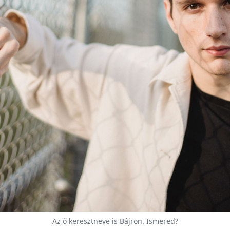
Az ő keresztneve is Bájron. Ismered?