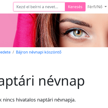
Keresés
Férfi/Nő
redete
Bájron névnapi köszöntő
aptári névnap
ek
nincs
hivatalos naptári névnapja.