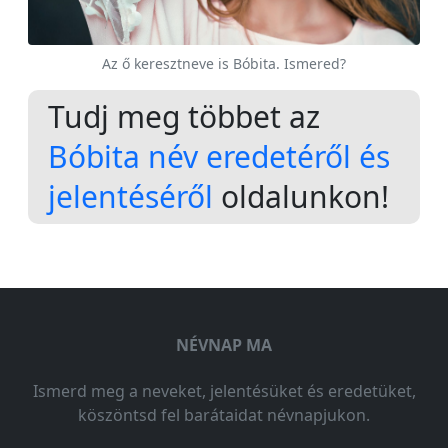
Az ő keresztneve is Bóbita. Ismered?
Tudj meg többet az
Bóbita név eredetéről és
jelentéséről
oldalunkon!
NÉVNAP MA
Ismerd meg a neveket, jelentésüket és eredetüket,
köszöntsd fel barátaidat névnapjukon.