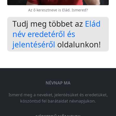
Az ő keresztneve is Elád. Ismered?
Tudj meg többet az
Elád
név eredetéről és
jelentéséről
oldalunkon!
NÉVNAP MA
Ismerd meg a neveket, jelentésüket és eredetüket,
köszöntsd fel barátaidat névnapjukon.