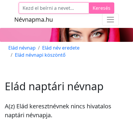
Keresés
Névnapma.hu
Elád névnap
Elád név eredete
Elád névnapi köszöntő
Elád naptári névnap
A(z) Elád keresztnévnek
nincs
hivatalos
naptári névnapja.