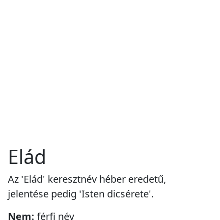
Elád
Az 'Elád' keresztnév héber eredetű,
jelentése pedig 'Isten dicsérete'.
Nem:
férfi név