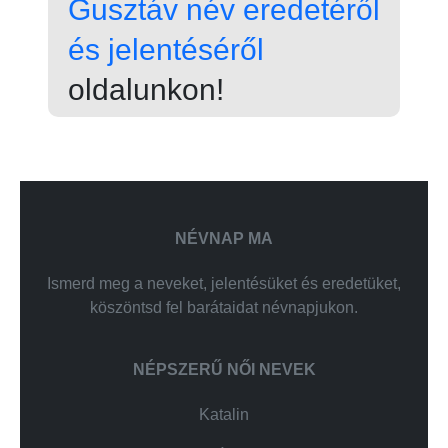
Gusztáv név eredetéről
és jelentéséről
oldalunkon!
NÉVNAP MA
Ismerd meg a neveket, jelentésüket és eredetüket,
köszöntsd fel barátaidat névnapjukon.
NÉPSZERŰ NŐI NEVEK
Katalin