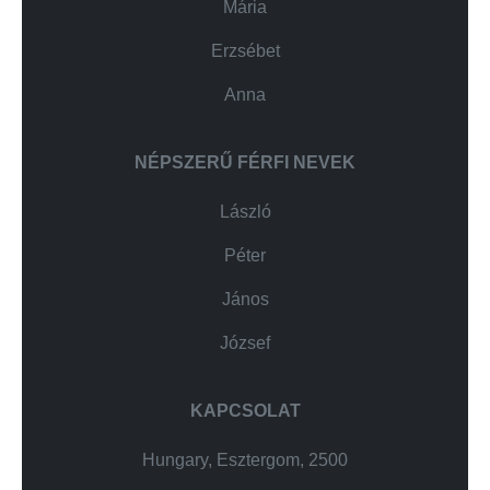
Mária
Erzsébet
Anna
NÉPSZERŰ FÉRFI NEVEK
László
Péter
János
József
KAPCSOLAT
Hungary, Esztergom, 2500