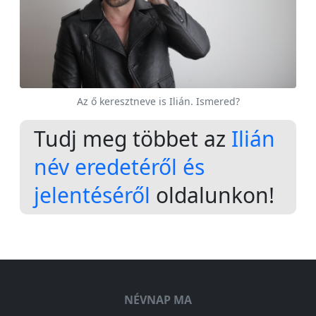
Az ő keresztneve is Ilián. Ismered?
Tudj meg többet az
Ilián
név eredetéről és
jelentéséről
oldalunkon!
NÉVNAP MA