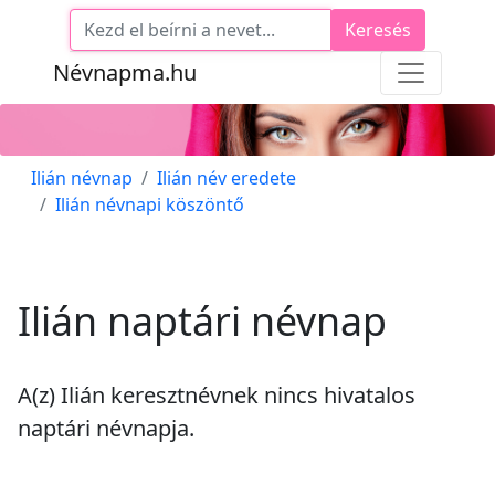
Keresés
Névnapma.hu
Ilián névnap
Ilián név eredete
Ilián névnapi köszöntő
Ilián naptári névnap
A(z) Ilián keresztnévnek
nincs
hivatalos
naptári névnapja.