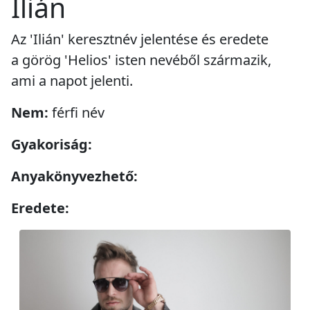
Ilián
Az 'Ilián' keresztnév jelentése és eredete
a görög 'Helios' isten nevéből származik,
ami a napot jelenti.
Nem:
férfi név
Gyakoriság:
Anyakönyvezhető:
Eredete: