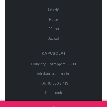
László
Péter
János
József
KAPCSOLAT
Hungary, Esztergom, 2500
info@nevnapma.hu
+ 36 30 563 7749
Facebook