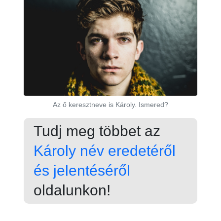
Az ő keresztneve is Károly. Ismered?
Tudj meg többet az
Károly név eredetéről
és jelentéséről
oldalunkon!