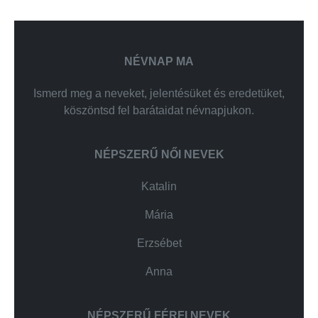
NÉVNAP MA
Ismerd meg a neveket, jelentésüket és eredetüket,
köszöntsd fel barátaidat névnapjukon.
NÉPSZERŰ NŐI NEVEK
Katalin
Mária
Erzsébet
Anna
NÉPSZERŰ FÉRFI NEVEK