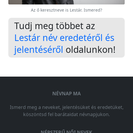
Az ő keresztneve is Lestár. Ismered?
Tudj meg többet az
Lestár név eredetéről és
jelentéséről
oldalunkon!
NÉVNAP MA
Ismerd meg a neveket, jelentésüket és eredetüket,
köszöntsd fel barátaidat névnapjukon.
NÉPSZERŰ NŐI NEVEK