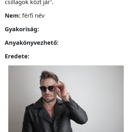
csillagok közt jár'.
Nem:
férfi név
Gyakoriság:
Anyakönyvezhető:
Eredete: