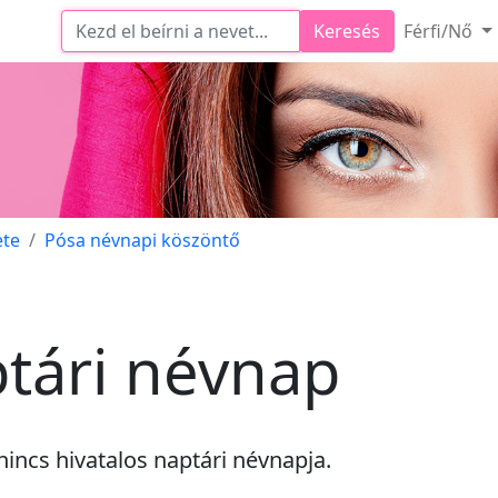
Keresés
Férfi/Nő
ete
Pósa névnapi köszöntő
tári névnap
nincs
hivatalos naptári névnapja.