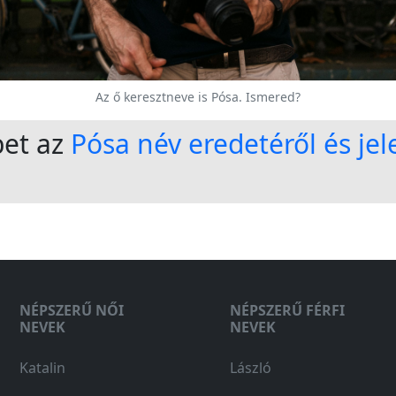
Az ő keresztneve is Pósa. Ismered?
bet az
Pósa név eredetéről és jel
NÉPSZERŰ NŐI
NÉPSZERŰ FÉRFI
NEVEK
NEVEK
Katalin
László