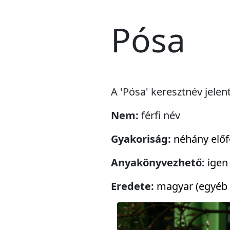
Pósa
A 'Pósa' keresztnév jelen
Nem:
férfi név
Gyakoriság:
néhány előf
Anyakönyvezhető:
igen
Eredete:
magyar (egyéb 