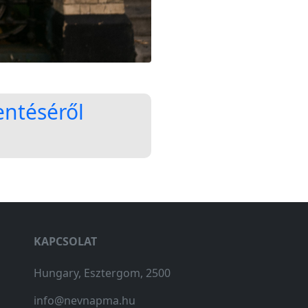
entéséről
KAPCSOLAT
Hungary, Esztergom, 2500
info@nevnapma.hu