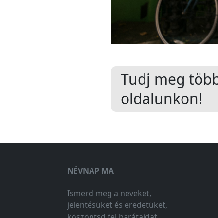
Tudj meg töb
oldalunkon!
NÉVNAP MA
Ismerd meg a neveket,
jelentésüket és eredetüket,
köszöntsd fel barátaidat