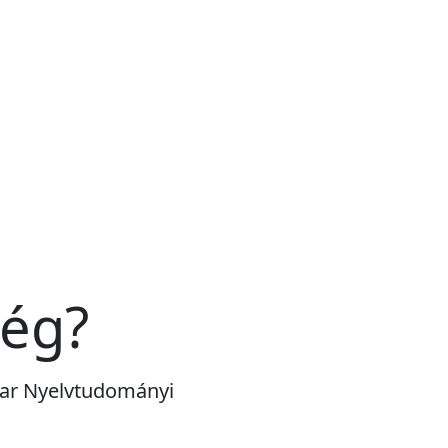
még?
gyar Nyelvtudományi