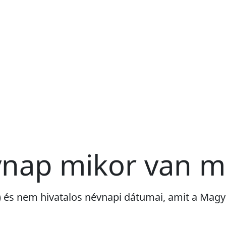
vnap mikor van 
i) és nem hivatalos névnapi dátumai, amit a Ma