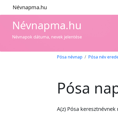
Névnapma.hu
Névnapma.hu
Névnapok dátuma, nevek jelentése
Pósa névnap
Pósa név ered
Pósa nap
A(z) Pósa keresztnévnek