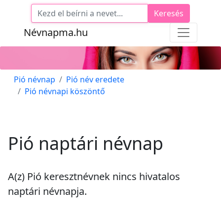
Keresés
Névnapma.hu
Pió névnap
Pió név eredete
Pió névnapi köszöntő
Pió naptári névnap
A(z) Pió keresztnévnek
nincs
hivatalos
naptári névnapja.