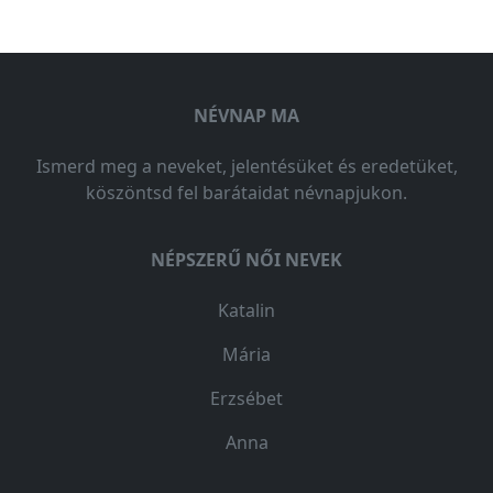
NÉVNAP MA
Ismerd meg a neveket, jelentésüket és eredetüket,
köszöntsd fel barátaidat névnapjukon.
NÉPSZERŰ NŐI NEVEK
Katalin
Mária
Erzsébet
Anna