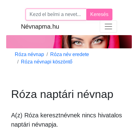
Keresés
Névnapma.hu
Róza névnap
Róza név eredete
Róza névnapi köszöntő
Róza naptári névnap
A(z) Róza keresztnévnek
nincs
hivatalos
naptári névnapja.