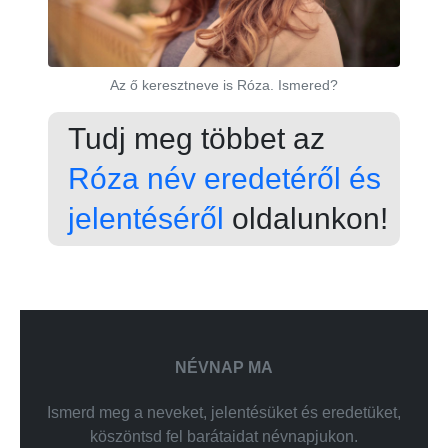
Az ő keresztneve is Róza. Ismered?
Tudj meg többet az
Róza név eredetéről és
jelentéséről
oldalunkon!
NÉVNAP MA
Ismerd meg a neveket, jelentésüket és eredetüket,
köszöntsd fel barátaidat névnapjukon.