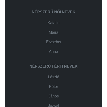
NÉPSZERŰ NŐI NEVEK
Katalin
Mária
Erzsébet
Anna
NÉPSZERŰ FÉRFI NEVEK
László
Péter
János
József