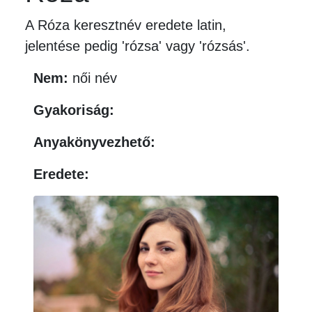
A Róza keresztnév eredete latin,
jelentése pedig 'rózsa' vagy 'rózsás'.
Nem:
női név
Gyakoriság:
Anyakönyvezhető:
Eredete: