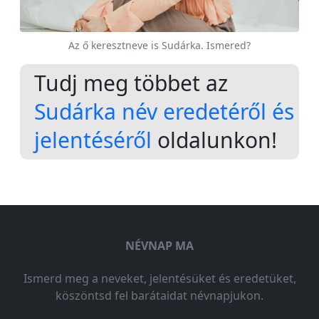
Az ő keresztneve is Sudárka. Ismered?
Tudj meg többet az
Sudárka név eredetéről és
jelentéséről
oldalunkon!
NÉVNAP MA
Ismerd meg a neveket, jelentésüket és eredetüket,
köszöntsd fel barátaidat névnapjukon.