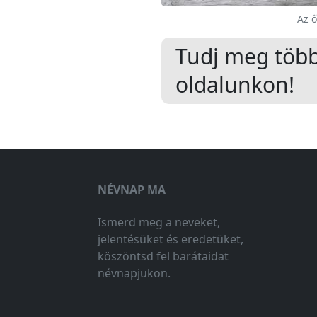
Az ő
Tudj meg töb
oldalunkon!
NÉVNAP MA
Ismerd meg a neveket,
jelentésüket és eredetüket,
köszöntsd fel barátaidat
névnapjukon.