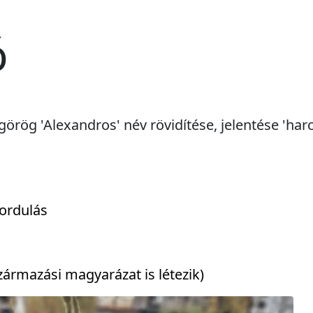
ó
görög 'Alexandros' név rövidítése, jelentése 'harc
ordulás
ármazási magyarázat is létezik)