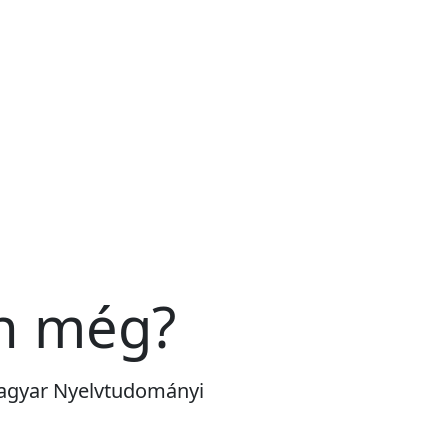
n még?
 Magyar Nyelvtudományi