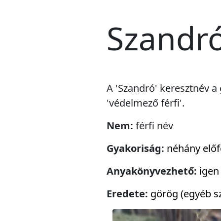
Szandr
A 'Szandró' keresztnév a 
'védelmező férfi'.
Nem:
férfi név
Gyakoriság:
néhány előf
Anyakönyvezhető:
igen
Eredete:
görög (egyéb sz