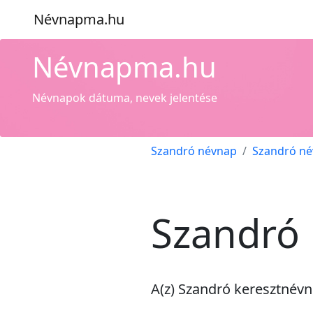
Névnapma.hu
Névnapma.hu
Névnapok dátuma, nevek jelentése
Szandró névnap
Szandró né
Szandró 
A(z) Szandró keresztnév