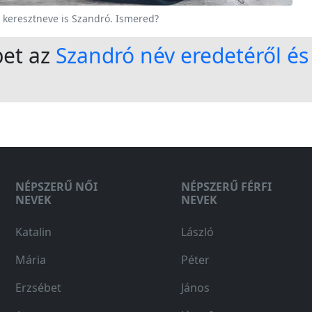
 keresztneve is Szandró. Ismered?
bet az
Szandró név eredetéről és 
NÉPSZERŰ NŐI
NÉPSZERŰ FÉRFI
NEVEK
NEVEK
Katalin
László
Mária
Péter
Erzsébet
János