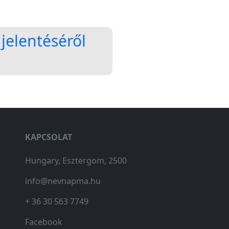
jelentéséről
KAPCSOLAT
Hungary, Esztergom, 2500
info@nevnapma.hu
+ 36 30 563 7749
Facebook