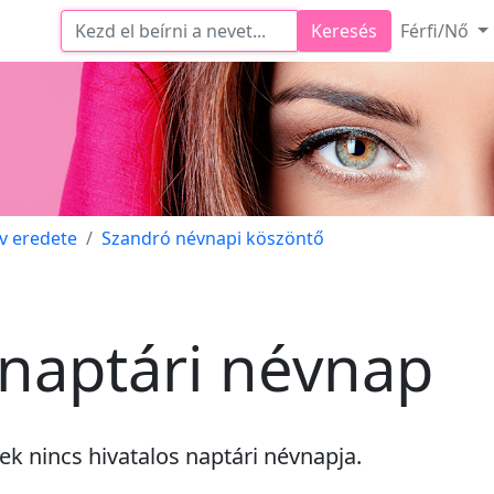
Keresés
Férfi/Nő
v eredete
Szandró névnapi köszöntő
naptári névnap
nek
nincs
hivatalos naptári névnapja.