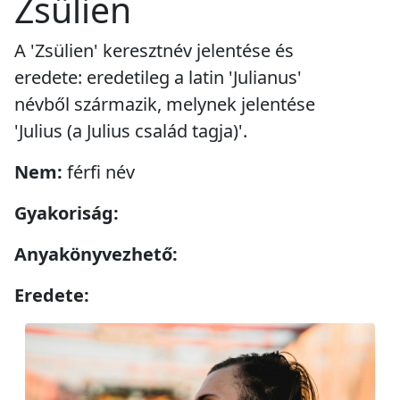
Zsülien
A 'Zsülien' keresztnév jelentése és
eredete: eredetileg a latin 'Julianus'
névből származik, melynek jelentése
'Julius (a Julius család tagja)'.
Nem:
férfi név
Gyakoriság:
Anyakönyvezhető:
Eredete: