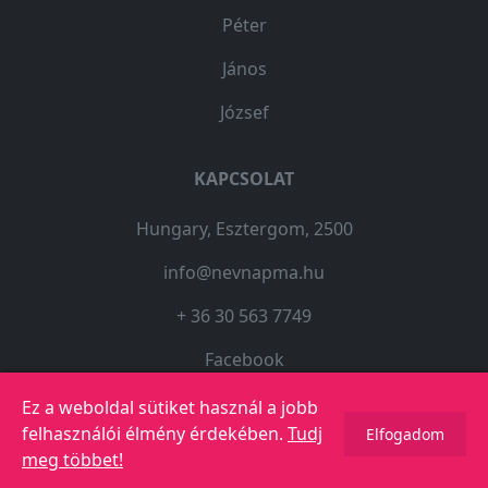
Péter
János
József
KAPCSOLAT
Hungary, Esztergom, 2500
info@nevnapma.hu
+ 36 30 563 7749
Facebook
Ez a weboldal sütiket használ a jobb
felhasználói élmény érdekében.
Tudj
Elfogadom
© 2023 Copyright -
Névnapma.hu
meg többet!