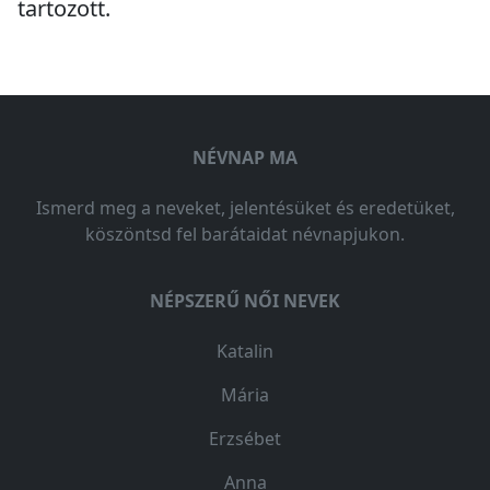
tartozott.
NÉVNAP MA
Ismerd meg a neveket, jelentésüket és eredetüket,
köszöntsd fel barátaidat névnapjukon.
NÉPSZERŰ NŐI NEVEK
Katalin
Mária
Erzsébet
Anna