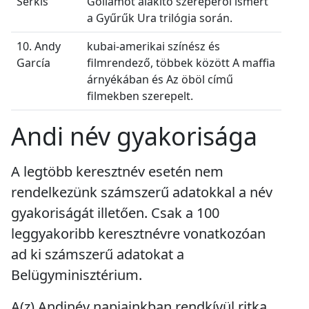
Serkis
Gollamot alakító szerepéről ismert
a Gyűrűk Ura trilógia során.
10. Andy
kubai-amerikai színész és
García
filmrendező, többek között A maffia
árnyékában és Az öböl című
filmekben szerepelt.
Andi név gyakorisága
A legtöbb keresztnév esetén nem
rendelkezünk számszerű adatokkal a név
gyakoriságát illetően. Csak a 100
leggyakoribb keresztnévre vonatkozóan
ad ki számszerű adatokat a
Belügyminisztérium.
A(z) Andinév napjainkban
rendkívül ritka
.