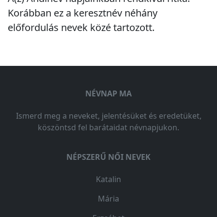
Korábban ez a keresztnév
néhány
előfordulás
nevek közé tartozott.
NÉVNAP MA
Ismerd meg a neveket, jelentésüket és eredetüket,
köszöntsd fel barátaidat névnapjukon.
NÉPSZERŰ NŐI NEVEK
Katalin
Mária