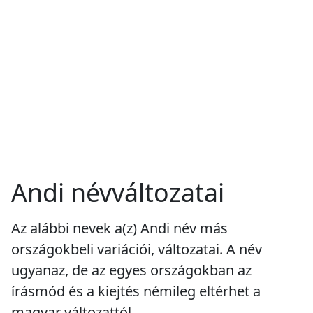
Andi névváltozatai
Az alábbi nevek a(z) Andi név más
országokbeli variációi, változatai. A név
ugyanaz, de az egyes országokban az
írásmód és a kiejtés némileg eltérhet a
magyar változattól.