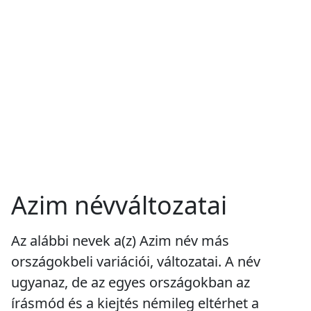
Azim névváltozatai
Az alábbi nevek a(z) Azim név más
országokbeli variációi, változatai. A név
ugyanaz, de az egyes országokban az
írásmód és a kiejtés némileg eltérhet a