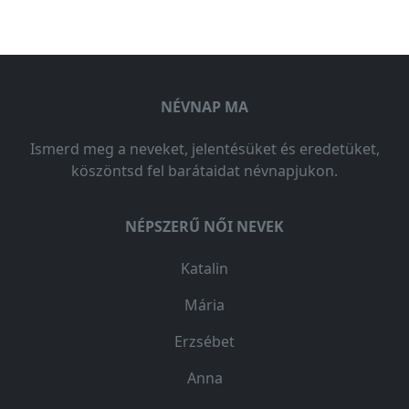
NÉVNAP MA
Ismerd meg a neveket, jelentésüket és eredetüket,
köszöntsd fel barátaidat névnapjukon.
NÉPSZERŰ NŐI NEVEK
Katalin
Mária
Erzsébet
Anna