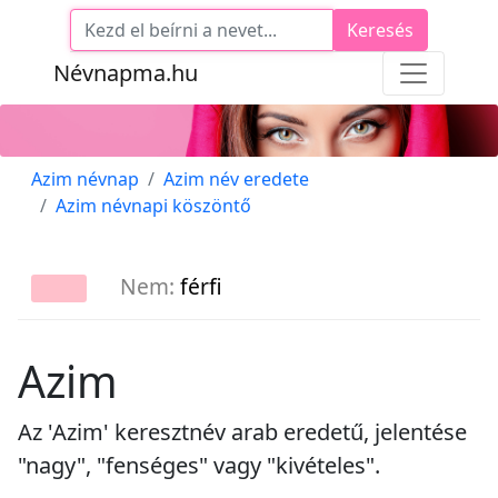
Keresés
Névnapma.hu
Azim névnap
Azim név eredete
Azim névnapi köszöntő
Nem:
férfi
Azim
Az 'Azim' keresztnév arab eredetű, jelentése
"nagy", "fenséges" vagy "kivételes".