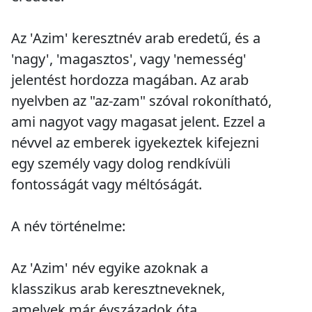
Az 'Azim' keresztnév arab eredetű, és a
'nagy', 'magasztos', vagy 'nemesség'
jelentést hordozza magában. Az arab
nyelvben az "az-zam" szóval rokonítható,
ami nagyot vagy magasat jelent. Ezzel a
névvel az emberek igyekeztek kifejezni
egy személy vagy dolog rendkívüli
fontosságát vagy méltóságát.
A név történelme:
Az 'Azim' név egyike azoknak a
klasszikus arab keresztneveknek,
amelyek már évszázadok óta