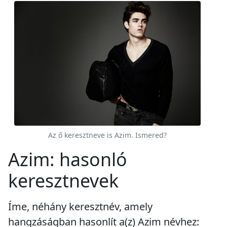
Az ő keresztneve is Azim. Ismered?
Azim: hasonló
keresztnevek
Íme, néhány keresztnév, amely
hangzáságban hasonlít a(z) Azim névhez: