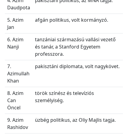
4. Azim
pakisztáni politikus, az MNA tagja.
Daudpota
5. Azim
afgán politikus, volt kormányzó.
Jan
6. Azim
tanzániai származású vallási vezető
Nanji
és tanár, a Stanford Egyetem
professzora.
7.
pakisztáni diplomata, volt nagykövet.
Azimullah
Khan
8. Azim
török színész és televíziós
Can
személyiség.
Öncel
9. Azim
üzbég politikus, az Oliy Majlis tagja.
Rashidov