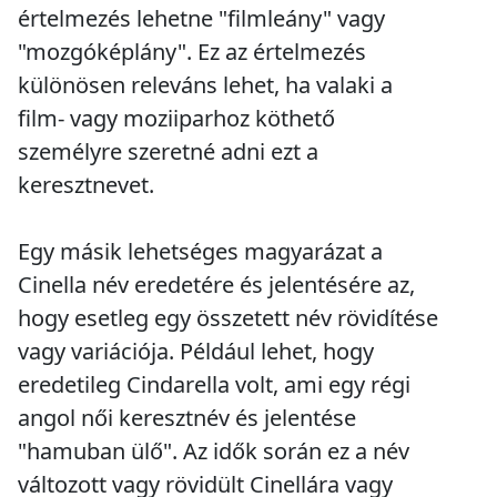
értelmezés lehetne "filmleány" vagy
"mozgóképlány". Ez az értelmezés
különösen releváns lehet, ha valaki a
film- vagy moziiparhoz köthető
személyre szeretné adni ezt a
keresztnevet.
Egy másik lehetséges magyarázat a
Cinella név eredetére és jelentésére az,
hogy esetleg egy összetett név rövidítése
vagy variációja. Például lehet, hogy
eredetileg Cindarella volt, ami egy régi
angol női keresztnév és jelentése
"hamuban ülő". Az idők során ez a név
változott vagy rövidült Cinellára vagy