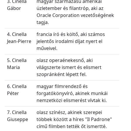
3. Cinella
magyar származású amerikai
Gábor
üzletember és filantróp, aki az
Oracle Corporation vezetőségének
tagja.
4. Cinella
francia író és költő, aki számos
Jean-Pierre
jelentős irodalmi díjat nyert el
műveivel.
5. Cinella
olasz operaénekesnő, aki
Maria
világszerte ismert és elismert
szopránként lépett fel.
6. Cinella
magyar filmrendező és
Péter
forgatókönyvíró, akinek munkái
nemzetközi elismerést vívtak ki.
7. Cinella
olasz színész, akinek szerepei
Giuseppe
többek között a híres "Il Padrone"
című filmben tették őt ismertté.