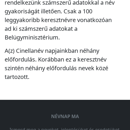
rendelkezünk számszerű adatokkal a név
gyakoriságát illetően. Csak a 100
leggyakoribb keresztnévre vonatkozóan
ad ki számszerű adatokat a
Belügyminisztérium.
A(z) Cinellanév napjainkban
néhány
előfordulás
. Korábban ez a keresztnév
szintén
néhány előfordulás
nevek közé
tartozott.
NÉVNAP MA
Ismerd meg a neveket, jelentésüket és eredetüket,