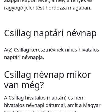
alapján kapta nevét, amely a fényes és
ragyogó jelentést hordozza magában.
Csillag naptári névnap
A(z) Csillag keresztnévnek
nincs
hivatalos
naptári névnapja.
Csillag névnap mikor
van még?
A Csillag hivatalos (naptári) és nem
hivatalos névnapi dátumai, amit a Magyar