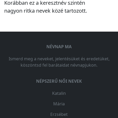
Korábban ez a keresztnév szintén
nagyon ritka
nevek közé tartozott.
NÉVNAP MA
Ismerd meg a neveket, jelentésüket és eredetüket,
köszöntsd fel barátaidat névnapjukon.
NÉPSZERŰ NŐI NEVEK
Katalin
Mária
Erzsébet