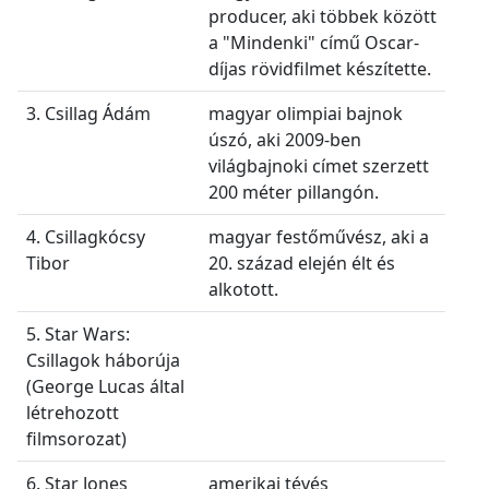
producer, aki többek között
a "Mindenki" című Oscar-
díjas rövidfilmet készítette.
3. Csillag Ádám
magyar olimpiai bajnok
úszó, aki 2009-ben
világbajnoki címet szerzett
200 méter pillangón.
4. Csillagkócsy
magyar festőművész, aki a
Tibor
20. század elején élt és
alkotott.
5. Star Wars:
Csillagok háborúja
(George Lucas által
létrehozott
filmsorozat)
6. Star Jones
amerikai tévés