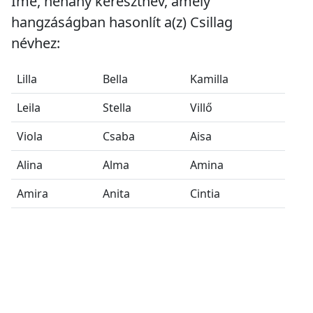
Íme, néhány keresztnév, amely
hangzáságban hasonlít a(z) Csillag
névhez:
Lilla
Bella
Kamilla
Leila
Stella
Villő
Viola
Csaba
Aisa
Alina
Alma
Amina
Amira
Anita
Cintia