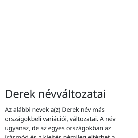
Derek névváltozatai
Az alábbi nevek a(z) Derek név más
országokbeli variációi, változatai. A név
ugyanaz, de az egyes országokban az
írásmód és a kiejtés némileg eltérhet a