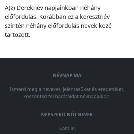
A(z) Dereknév napjainkban
néhány
előfordulás
. Korábban ez a keresztnév
szintén
néhány előfordulás
nevek közé
tartozott.
NÉVNAP MA
Ismerd meg a neveket, jelentésüket és eredetüket,
köszöntsd fel barátaidat névnapjukon.
NÉPSZERŰ NŐI NEVEK
Katalin