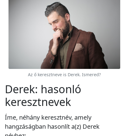
Az ő keresztneve is Derek. Ismered?
Derek: hasonló
keresztnevek
Íme, néhány keresztnév, amely
hangzáságban hasonlít a(z) Derek
névhez: