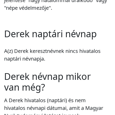
jelentése "nagy hatalommal uralkodó" vagy
"népe védelmezője".
Derek naptári névnap
A(z) Derek keresztnévnek
nincs
hivatalos
naptári névnapja.
Derek névnap mikor
van még?
A Derek hivatalos (naptári) és nem
hivatalos névnapi dátumai, amit a Magyar