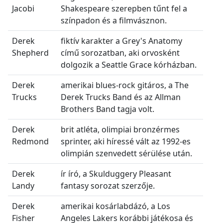
Jacobi
Shakespeare szerepben tűnt fel a
színpadon és a filmvásznon.
Derek
fiktív karakter a Grey's Anatomy
Shepherd
című sorozatban, aki orvosként
dolgozik a Seattle Grace kórházban.
Derek
amerikai blues-rock gitáros, a The
Trucks
Derek Trucks Band és az Allman
Brothers Band tagja volt.
Derek
brit atléta, olimpiai bronzérmes
Redmond
sprinter, aki híressé vált az 1992-es
olimpián szenvedett sérülése után.
Derek
ír író, a Skulduggery Pleasant
Landy
fantasy sorozat szerzője.
Derek
amerikai kosárlabdázó, a Los
Fisher
Angeles Lakers korábbi játékosa és