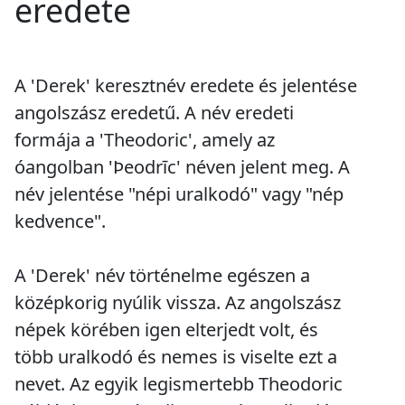
eredete
A 'Derek' keresztnév eredete és jelentése
angolszász eredetű. A név eredeti
formája a 'Theodoric', amely az
óangolban 'Þeodrīc' néven jelent meg. A
név jelentése "népi uralkodó" vagy "nép
kedvence".
A 'Derek' név történelme egészen a
középkorig nyúlik vissza. Az angolszász
népek körében igen elterjedt volt, és
több uralkodó és nemes is viselte ezt a
nevet. Az egyik legismertebb Theodoric